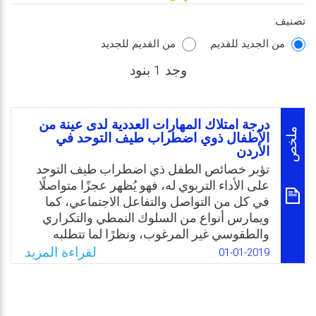
تصنيف:
من الجديد للقديم
من القديم للجديد
وجد 1 بنود
درجة امتلاك المهارات العددية لدى عينة من
ملخص
الأطفال ذوي اضطراب طيف التوحد في
الأردن
تؤبر خصائص الطفل ذي اضطراب طيف التوحد
على الأداء التربوي له، فهو يُظهر عجزًا متواصلًا
في كل من التواصل والتفاعل الاجتماعي، كما
ويمارس أنواع من السلوك النمطي والتكراري
والطقوسي غير المرغوب، ونظرًا لما تتطلبه
عملية التعلم والتعليم من تواصل وتفاعل موجه
لقراءة المزيد
01-01-2019
وانتباه وتركيز، وأن هذه الخصائص تؤثر سلبًا على
عملية التعلم لهذه الفئة، وعلى اكتساب المهارات
اللازمة، وتعد المهارات العددية من المهارات
الحياتية اليومية التي يحتاج اليها الطفل في