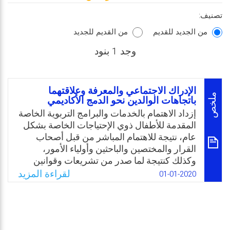
تصنيف:
من الجديد للقديم
من القديم للجديد
وجد 1 بنود
الإدراك الاجتماعي والمعرفة وعلاقتهما
ملخص
باتجاهات الوالدين نحو الدمج الأكاديمي
إزداد الاهتمام بالخدمات والبرامج التربوية الخاصة
المقدمة للأطفال ذوي الإحتياجات الخاصة بشكل
عام، نتيجة للاهتمام المباشر من قبل أصحاب
القرار والمختصين والباحثين وأولياء الأمور،
وكذلك كنتيجة لما صدر من تشريعات وقوانين
تُلزم المجتمعات بتقديم الرعاية التربوية
لقراءة المزيد
01-01-2020
والاجتماعية والصحية الملائمة لهولاء الأفراد
وصولًا بهم إلى أقصى ما تسمح به قدراتهم، وذلك
من اجل تحقيق الرضا لدى جميع المهتمين بتربية
ورعاية هذه الفئة من المجتمع. ويلعب الوالدان