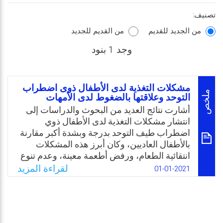
تصنيف:
من الجديد للقديم
من القديم للجديد
وجد 1 بنود
مشکلات التغذية لدى الأطفال ذوى اضطراب
ملخص
التوحد وعلاقتها بالضغوط لدى الأمهات
أشارت نتائج العديد من البحوث والدراسات إلى
انتشار مشكلات التغذية لدى الأطفال ذوي
اضطراب طيف التوحد بدرجة وبشدة أكبر مقارنة
بالأطفال العاديين، وكان أبرز هذه المشكلات
انتقائية الطعام، ورفض أطعمة معينة، وعدم تنوع
الأطعمة التي يتناولونها، والوجبات الغذائية
لقراءة المزيد
01-01-2021
المتكررة، بالإضافة إلى ظهور بعض السلوكيات
المشكلة أثناء وقت تناول الطعام كالبكاء
والصراخ. كما أشارت نتائج بعض البحوث إلى
معاناة والدي الأطفال ذوي اضطراب طيف التوحد