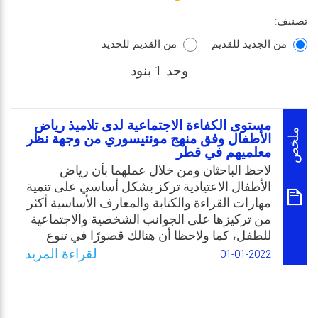
تصنيف:
من الجديد للقديم
من القديم للجديد
وجد 1 بنود
مستوى الكفاءة الاجتماعية لدى تلاميذ رياض
ملخص
الأطفال وفق منهج مونتيسوري من وجهة نظر
معلميهم في قطر
لاحظ الباحثان ومن خلال عملهما بأن رياض
الأطفال الاعتيادية تركز بشكل أساسي على تنمية
مهارات القراءة والكتابة والمعارف الأساسية أكثر
من تركيزها على الجوانب الشخصية والاجتماعية
للطفل، كما ولاحظا أن هنالك قصورًا في تنوع
الأنشطة والأدوات التعليمية التي تراعي هذه
لقراءة المزيد
01-01-2022
الجوانب وتنميها، في حين أن رياض الأطفال التي
تتبع منهج ماريا مونتيسوري تتوجه أكثر نحو
الاهتمام ببناء شخصية الطفل بصورة تكاملية في
النواحي النفسية والعقلية والجسدية الحركية،