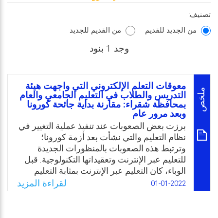
تصنيف:
من الجديد للقديم
من القديم للجديد
وجد 1 بنود
معوقات التعلم الإلكتروني التي واجهت هيئة
ملخص
التدريس والطلاب في التعليم الجامعي والعام
بمحافظة شقراء: مقارنة بداية جائحة كورونا
وبعد مرور عام
برزت بعض الصعوبات عند تنفيذ عملية التغيير في
نظام التعليم والتي نشأت بعد أزمة كورونا؛
وترتبط هذه الصعوبات بالمنظورات الجديدة
للتعليم عبر الإنترنت وتعقيداتها التكنولوجية. قبل
الوباء، كان التعليم عبر الإنترنت بمثابة التعليم
الذي توفره الجامعات المفتوحة، لكن بالوقت
لقراءة المزيد
01-01-2022
الحالي أصبح التدريس عبر الإنترنت والتعامل معه
تحديًا كبيرًا؛ مع عدم الاحتمال بأن يتكيف أصحاب
المصلحة من طلاب وأعضاء هيئة تدريس