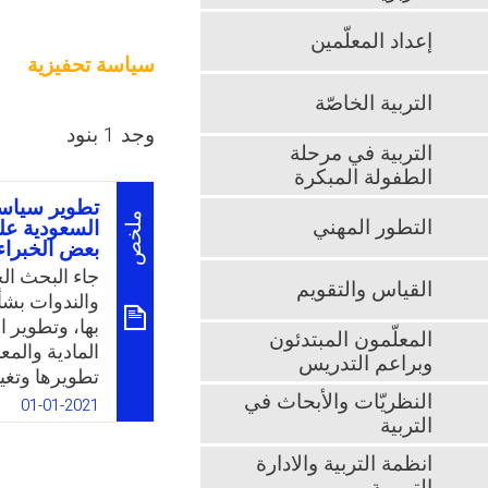
إعداد المعلّمين
سياسة تحفيزية
التربية الخاصّة
وجد 1 بنود
التربية في مرحلة
الطفولة المبكرة
تطوير سياسة
ملخص
التطور المهني
السعودية عل
بعض الخبراء
جاء البحث الح
القياس والتقويم
والندوات بشأ
بها، وتطوير 
المعلّمون المبتدئون
المادية والمع
وبراعم التدريس
تطويرها وتغي
النظريّات والأبحاث في
هذا التوقيت 
01-01-2021
التربية
التعليم بها ف
بالتحول نحو ا
انظمة التربية والادارة
البحث أنظار 