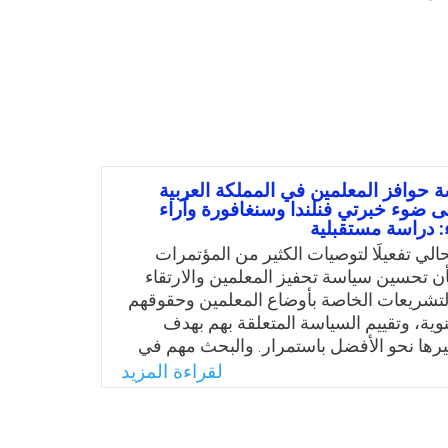
 حوافز المعلمين في المملكة العربية
ى ضوء خبرتي فنلندا وسنغافورة وآراء
: دراسة مستقبلية
الي تفعيلًا لتوصيات الكثير من المؤتمرات
ن تحسين سياسة تحفيز المعلمين والارتقاء
التشريعات الخاصة بأوضاع المعلمين وحقوقهم
نوية، وتقييم السياسة المتعلقة بهم بهدف
يرها نحو الأفضل باستمرار. والبحث مهم في
بالمملكة حيث التوجه نحو إصلاح منظومة
لقراءة المزيد
ي ضوء المتغيرات الجديدة، وخاصة ما يتعلق
لترشيد والحوكمة. كما ويمكن أن تلفت نتائج
أصحاب القرار المسئولين عن التعليم في