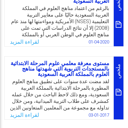
ملخص
العربية السعودية
في مرحلة إعدادهم وعليها تعتمد مهاراتهم، وأن
بالرغم من اعتماد مناهج العلوم في المملكة
الكشف المبكر عن هذه المعتقدات يُسهم في
العربية السعودية حاليًا على معايير التربية
رفع كفاءتهم. وعليه، جاءت الدراسة الحالية
التعليمية (NSES) الأمريكية ومواءمتها لها منذ عام
للكشف عن معتقدات معلمات العلوم بمدينة
(2008) إلا أن نتائج الدراسات التي تمت على
الرياض في المملكة العربية السعودية نحو
مناهج العلوم في الوطن العربي أو بالمملكة
التكامل بين العلوم والرياضيات والتقنية (SMT)
العربية السعودية أوضحت مدى القصور الذي
لقراءة المزيد
01-04-2020
وعلاقة ذلك ببعض المتغيرات.
تعاني منه هذه المناهج، وتدني النتائج في
الاختبارات الدولية ومنها اختبار التميز (Timss)
Email
Twitter
Facebook
WhatsApp
لعام 2015م في مقرر العلوم للصف الرابع
مستوى معرفة معلمي علوم المرحلة الابتدائية
والثامن في المملكة، مما دعا إلى ضرورة إعادة
ملخص
بالمستجدات التربوية التي شهدتها مناهج
العلوم بالمملكة العربية السعودية
هيكلة مناهج العلوم الحالية وتطويرها
لقد مضت عدة سنوات على تطبيق مناهج العلوم
Email
Twitter
Facebook
WhatsApp
المطورة بالمرحلة الابتدائية بالمملكة العربية
السعودية، ومع ذلك لاحظ الباحث من خلال عمله
كمشرف على طلاب التربية الميدانية، ومن خلال
تداوله مع مجموعة من المعلمين المتعاونين الذين
يشرفون على الطلبة المعلمين تخصص علوم
لقراءة المزيد
03-01-2017
أنهم ما زالوا يحملون إتجاهات سلبية نحو تدريس
العلوم المطورة، ومعللين ذلك بصعوباتها.