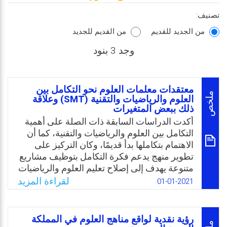
تصنيف:
من الجديد للقديم
من القديم للجديد
وجد 3 بنود
معتقدات معلمات العلوم نحو التكامل بين
ملخص
العلوم والرياضيات والتقنية (SMT) وعلاقة
ذلك ببعض المتغيرات
أكدت الدراسات السابقة ذات الصلة على أهمية
التكامل بين العلوم والرياضيات والتقنية، كما أن
الاهتمام بتكاملها بدأ قديمًا، وكان التركيز على
تطوير منهج يدعم فكرة التكامل بتوظيف مشاريع
متنوعة يهدف إلى إصلاح تعليم العلوم والرياضيات
من منطلق النظرة الشمولية في تقديم المعرفة
لقراءة المزيد
01-01-2021
العلمية، وإزالة الفواصل بين المناهج المتكاملة
عبر تأكيد الوحدة الأساسية للفكرة العلمية، كما
امتد هذا الاهتمام أيضًا إلى الاعتناء ببرامج إعداد
رؤية نقدية لواقع مناهج العلوم في المملكة
المعلمين، سيما وأن معتقدات المعلمين تتشكل