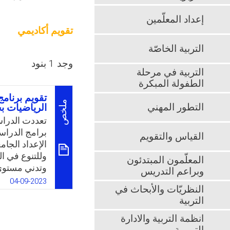
إعداد المعلّمين
تقويم أكاديمي
التربية الخاصّة
وجد 1 بنود
التربية في مرحلة
الطفولة المبكرة
تقويم برنام
ملخص
التطور المهني
الرياضيات ب
تعددت الدرا
برامج الدراسا
القياس والتقويم
الإعداد الجام
وللتنوع في ا
المعلّمون المبتدئون
وتدني مستوي ع
وبراعم التدريس
الإرشاد الأكا
04-09-2023
النظريّات والأبحاث في
البرنامج للط
التربية
أساليب وطرق 
فيه، حيث أظه
انظمة التربية والادارة
أخرى جاءت در