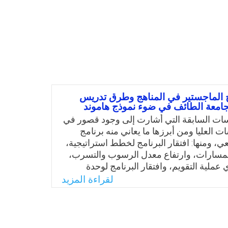
ج الماجستير في المناهج وطرق تدريس
جامعة الطائف في ضوء نموذج هاموند
سات السابقة التي أشارت إلى وجود قصور في
ت العليا ومن أبرزها ما يعاني منه برنامج
عي، ومنها: افتقار البرنامج لخطط استراتيجية،
لمسارات، وارتفاع معدل الرسوب والتسرب،
ملية التقويم، وافتقار البرنامج لوحدة
ديمي، وتدني معايير القبول، وارتفاع تكلفة
لقراءة المزيد
الب، وأوصت بعض الدراسات بإعادة النظر في
تقويم البرنامج والخدمات البحثية المقدمة
رت النتائج أن فعاليتها متوسطة، وبدراسة
جة فاعلية برنامج خبراء الإشراف التربوي