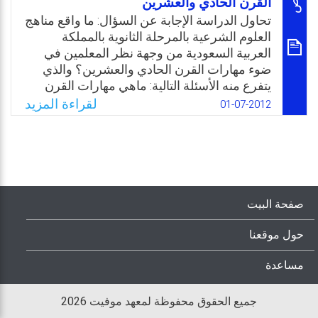
القرن الحادي والعشرين
العراق من وجهة نظرهم؟
تحاول الدراسة الإجابة عن السؤال: ما واقع مناهج
Email
Twitter
Facebook
WhatsApp
العلوم الشرعية بالمرحلة الثانوية بالمملكة
العربية السعودية من وجهة نظر المعلمين في
ضوء مهارات القرن الحادي والعشرين؟ والذي
يتفرع منه الأسئلة التالية: ماهي مهارات القرن
الحادي والعشرين والتي ينبغي توافرها في مناهج
لقراءة المزيد
01-07-2012
العلوم الشرعية؟ وما متطلبات تنميتها؟ وما هو
واقع متطلبات تنمية مهارات القرن الحادي
والعشرين بمناهج العلوم الشرعية بالمرحلة
الثانوية بالمملكة العربية السعودية من وجهة نظر
المعلمين؟
صفحة البيت
Email
Twitter
Facebook
WhatsApp
حول موقعنا
مساعدة
جميع الحقوق محفوظة لمعهد موفيت 2026