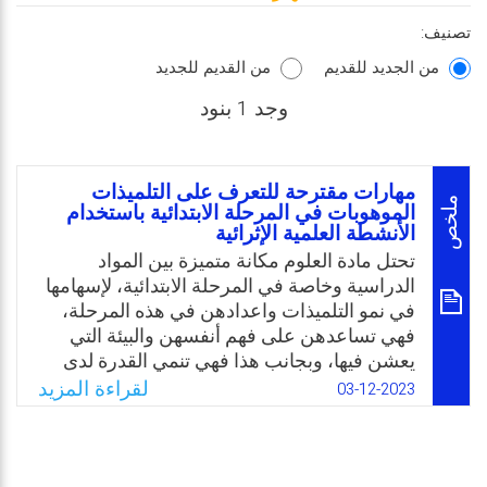
تصنيف:
من الجديد للقديم
من القديم للجديد
وجد 1 بنود
مهارات مقترحة للتعرف على التلميذات
ملخص
الموهوبات في المرحلة الابتدائية باستخدام
الأنشطة العلمية الإثرائية
تحتل مادة العلوم مكانة متميزة بين المواد
الدراسية وخاصة في المرحلة الابتدائية، لإسهامها
في نمو التلميذات واعدادهن في هذه المرحلة،
فهي تساعدهن على فهم أنفسهن والبيئة التي
يعشن فيها، وبجانب هذا فهي تنمي القدرة لدى
التلميذات بهذه المرحلة على التفكير، حيث يبدأن
لقراءة المزيد
03-12-2023
بتصنيف الأشياء والأحداث ويطرحن التساؤلات
ويكتسبن المعرفة ويكونن تفسيرات للظواهر
الطبيعية، ويختبرن ذلك بطرق مختلفة. كما أن
تعليم العلوم يعزز الفضول لديهن ويلبي حاجاتهن