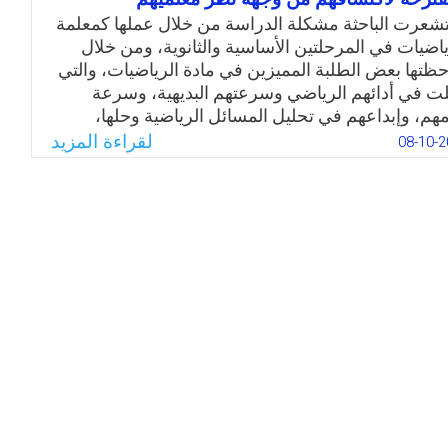
 مجال التعليم، تعني هذه الدراسات بدمج المحتوى من
شعرت الباحثة مشكلة الدراسة من خلال عملها كمعلمة
لف المواد الدراسية لتطوير مناهج تعليمية أكثر شموليّة
ياضيات في المرحلتين الأساسية والثانوية، ومن خلال
ليّة.
حظتها بعض الطلبة المميزين في مادة الرياضيات، والتي
لت في أدائهم الرياضي وسرعتهم البديهية، وسرعة
Email
Twitter
Facebook
WhatsApp
مهم، وإبداعهم في تحليل المسائل الرياضية وحلها،
عديد من الخصائص الأخرى، ومن هذا المنطلق والاطلاع
لقراءة المزيد
08-10-2
 الدراسات ذات الصلة جاءت الحاجة لإجراء هذه
راسة لمعرفة سمات الطلبة الموهوبين في الرياضيات
ف الكشف عنهم والارتقاء بهم وتنمية قدراتهم وتلبية
اتهم وميولهم المتوافقة مع استعدادهم، لأنهم الثروة
قيقية للمجتمع.
Email
Twitter
Facebook
WhatsApp