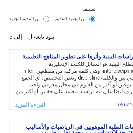
تصنيف:
من الجديد للقديم
من القديم للجديد
بنود تابعة ل 1 إلى 5
راسات البينية وأثرها على تطوير المناهج التعليمية
لح البينية هو المقابل للكلمة الإنجليزية
interdisciplinary، وهي كلمة مركبة من مقطعين: inter
وتعني بين والكلمة discipline وتعني التخصص؛ أي الجمع
 نوعين أو أكثر من العلوم في مجال معرفي واحد،
رف أيضًا على أنه دراسات تعتمد على حقلين أو أكثر من
 المعرفة الرائدة، أو العملية التي يتم بموجبها الإجابة
لقراءة المزيد
بعض الأسئلة، أو حل بعض المشاكل، أو معالجة موضوع
06-02-2
ع جدًّا أو معقد أو يصعب التعامل معه بشكل كاف عن
ق نظام أو تخصص واحد، ويعرف الباحث البينية إجرائيًا
 أنها مجموعة من التخصصات، يتم استخدام المعرفة
ت الطلبة الموهوبين في الرياضيات والأساليب
قترحة لاكتشافهم من وجهة نظر معلميهم
أدوات من مجالات متعددة لمعالجة مشكلات معقدة.