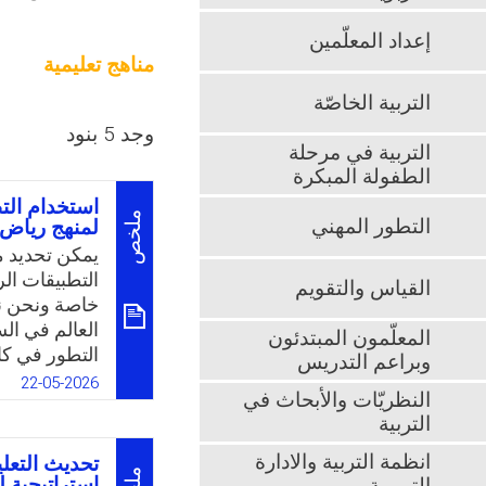
إعداد المعلّمين
مناهج تعليمية
التربية الخاصّة
وجد 5 بنود
التربية في مرحلة
الطفولة المبكرة
استخدام الت
ملخص
التطور المهني
لمنهج رياض 
يمكن تحديد م
التطبيقات الر
القياس والتقويم
خاصة ونحن نل
العالم في الس
المعلّمون المبتدئون
التطور في كا
وبراعم التدريس
الأصعدة. ومن
22-05-2026
النظريّات والأبحاث في
رعايته، والدو
التربية
الأطفال في ع
تعليمية جديدة
انظمة التربية والادارة
تحديث التعل
النظام التعلي
استراتيجية ل