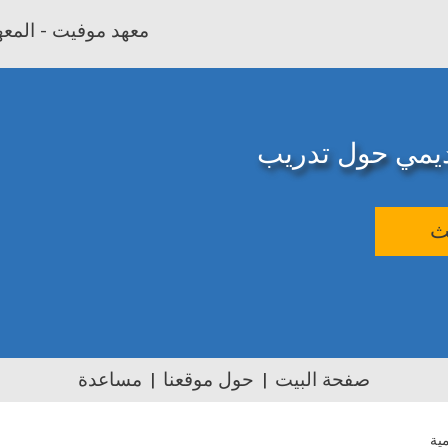
معهد موفيت - المعهد
اديمي حول تدريب
ث
صفحة البيت
حول موقعنا
مساعدة
مية