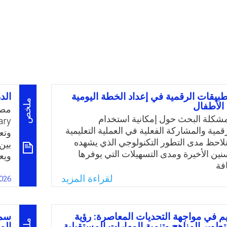
طبيقات الرقمية في إعداد الخطة اليومية
الد
ملخص
الأطفال
مصط
شكلة البحث حول إمكانية استخدام
قمية والمشاركة الفعلية في العملية التعليمية
احظ مدى التطور التكنولوجي الذي يشهده
بين
نين الأخيرة ومدى التسهيلات التي يوفرها
ويع
فة
حقول
 باب الحرص على جيل الطفولة وكيفية
لقراءة المزيد
عن 
026
ر الذي تلعبه رياض
واس
الم الطفولة أصبح واجب علينا اتباع سبل
طري
 واستبدال الطرق التقليدية المعمول بها في
على
يم في مواجهة التحديات المعاصرة: رؤية
سما
مي لأغلب الدول العربية ومنها العراق؛ وعليه
تطوير المناهج وتنمية المهارات المستقبلية
الم
وال