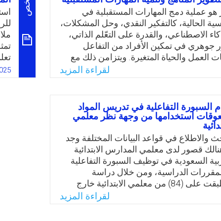
ملخص
ة بالسؤال الرئيس التالي: كيف يمكن لمعلمة
وفي
ر هو عملية دمج المهارات المستقبلية في
است
 توظيف التطبيقات الرقمية في إعداد الخطة
مخت
سية الحالية، كالتفكير النقدي، وحل المشكلات،
للر
ج رياض الأطفال؟
وفعا
ذكاء الاصطناعي، والقدرة على التعّلم الذاتي،
ملا
ور جوهري في تمكين الأفراد من التفاعل
تمث
Email
Twitter
Faceboo
Whats
ئات العمل والحياة المتغيرة. ويتزامن ذلك مع
تعل
لهوية الوطنية والانتماء، بوصفهما ركائز
وال
لقراءة المزيد
025
ء التماسك المجتمعي والحفاظ على خصوصية
على
نية في ظل العولمة. وعليه، جاءت هذه الورقة
الد
 رؤية استراتيجية لتطوير المناهج الدراسية،
بهد
م السبورة التفاعلية في تدريس المواد
ليل الواقع التعليمي الراهن، وتستشرف آفاق
حاج
معوقات استخدامها من وجهة نظر معلمي
دائية
ًا لإرساء منظومة تعليمية قادرة على بناء
الح
المهارات والكفاءات التي تؤهلها لمواكبة
ث والاطلاع في قواعد البيانات المختلفة وجد
يعة، مع الحفاظ على قيمها وهويتها الأصيلة.
هنالك قصور لدى معلمي المدارس الابتدائية
ربية السعودية في توظيف السبورة التفاعلية
Email
Twitter
Faceboo
Whats
مقررات الدراسية، ومن خلال دراسة
استطلاعية طبقت على (84) من معلمي الابتدائية خارج
 تبين ان مستوى اتجاهات المعلمين نحو
لقراءة المزيد
ة التفاعلية كانت عاليًا، وجاءت كذلك أغلب
اس مما يدل على رغبة معلمي المدارس في