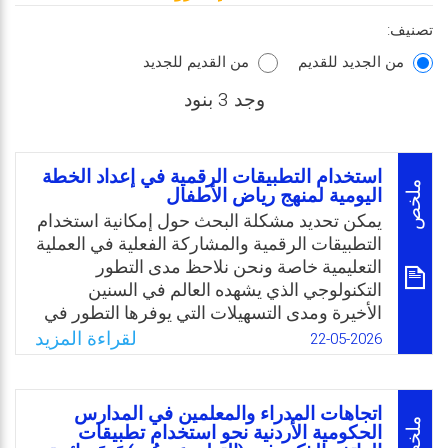
تصنيف:
من الجديد للقديم
من القديم للجديد
وجد 3 بنود
استخدام التطبيقات الرقمية في إعداد الخطة
ملخص
اليومية لمنهج رياض الأطفال
يمكن تحديد مشكلة البحث حول إمكانية استخدام
التطبيقات الرقمية والمشاركة الفعلية في العملية
التعليمية خاصة ونحن نلاحظ مدى التطور
التكنولوجي الذي يشهده العالم في السنين
الأخيرة ومدى التسهيلات التي يوفرها التطور في
كافة
لقراءة المزيد
22-05-2026
الأصعدة. ومن باب الحرص على جيل الطفولة
وكيفية رعايته، والدور الذي تلعبه رياض
الأطفال في عالم الطفولة أصبح واجب علينا اتباع
اتجاهات المدراء والمعلمين في المدارس
سبل تعليمية جديدة واستبدال الطرق التقليدية
ملخص
الحكومية الأردنية نحو استخدام تطبيقات