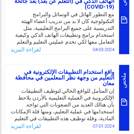
المعمول بها في النظام التعليمي لأغلب الدول
الهاتف الذكي في (التعلم عن بُعد) بَعدَ جائحة
(COVID-19)
العربية ومنها العراق؛ وعليه تحددت المشكلة
مع التطور الهائل في الوسائل والبرامج
بالسؤال الرئيس التالي: كيف يمكن لمعلمة رياض
التكنولوجية كان لا بد من تدريب أعضاء الهيئة
الأطفال توظيف التطبيقات الرقمية في إعداد
التدريسية على جميع البرامج التعليمية، مثل
الخطة اليومية لمنهج رياض الأطفال؟
استخدام برامج وتطبيقات الهاتف الذكي وكيفية
Email
Twitter
Facebook
WhatsApp
التعامل معها لكي تخدم عمليتي التعليم والتعلم
(التعلم عن بُعد)، وظهرت الحاجة الملحة لتدريب
لقراءة المزيد
04-03-2024
أعضاء هيئة التدريس أثناء الخدمة على استخدام
التكنولوجيا الحديثة في التعليم وجميع البرامج
التعليمية، ولذا جاءت الدراسة الحالية كمحاولة
واقع استخدام التطبيقات الإلكترونية في
للتعرف على اتجاهات المدراء والمعلمين في
ملخص
التعليم من وجهة نظر المعلمين في محافظة
معان
المدارس الحكومية الأردنية نحو استخدام
تطبيقات الهاتف الذكي في (التعلم عن بُعد)
إن المتأمل للواقع الحالي لتوظيف التطبيقات
وخاصة بَعد جائحة (COVID-19).
الإلكترونية في العملية التعليمية بالأردن يلاحظ
بأن هنالك العديد من الصعوبات التي تواجه
Email
Twitter
Facebook
WhatsApp
استخدامها في عملية التعليم، ومنها قلة الإمكانات
المادية، وقلة توظيف هذه التطبيقات في التعليم
وتفعيلها داخل الصفوف وخارجها، وضعف بامتلاك
لقراءة المزيد
07-01-2024
المعلمين للمهارات الكافية لاستخدام هذه