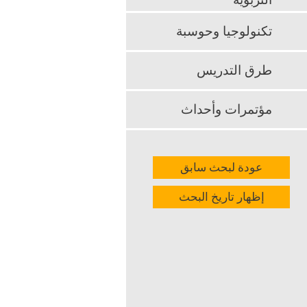
التربوية
اندماجهم في 
تكنولوجيا وحوسبة
k
App
طرق التدريس
مؤتمرات وأحداث
عودة لبحث سابق
إظهار تاريخ البحث