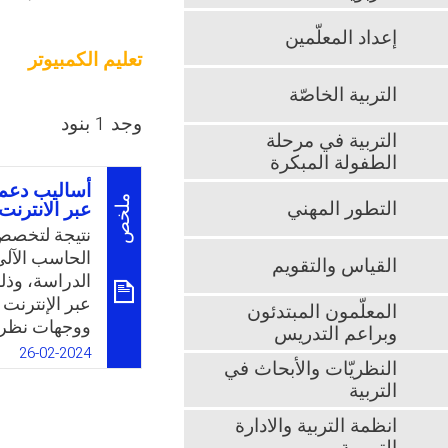
إعداد المعلّمين
تعليم الكمبيوتر
التربية الخاصّة
وجد 1 بنود
التربية في مرحلة
الطفولة المبكرة
أساليب دعم 
ملخص
التطور المهني
عبر الانترنت
نتيجة لتخصص ا
الحاسب الآلي 
القياس والتقويم
الدراسة، وذ
عبر الإنترنت 
المعلّمون المبتدئون
ووجهات نظرهم
وبراعم التدريس
والثانوية لإج
26-02-2024
النظريّات والأبحاث في
آرائهم ووجها
التربية
وتدعم اندماجه
على ذلك يمكن
انظمة التربية والادارة
التالي: ما هي