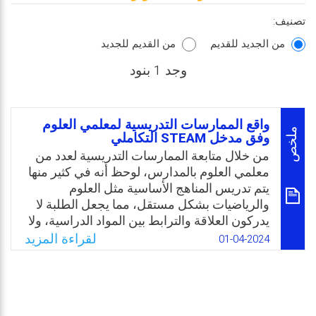
تصنيف:
من الجديد للقديم
من القديم للجديد
وجد 1 بنود
واقع الممارسات التدريسية لمعلمي العلوم
ملخص
وفق مدخل STEAM التكاملي
من خلال متابعة الممارسات التدريسية لعدد من
معلمي العلوم بالمدارس، لوحظ أنه في كثير منها
يتم تدريس المناهج الأساسية مثل العلوم
والرياضيات بشكل مستقل، مما يجعل الطلبة لا
يدركون العلاقة والترابط بين المواد الدراسية، ولا
يربطون المعلومات والمهارات التي تعلموها
لقراءة المزيد
01-04-2024
بحياتهم اليومية، مما نجم عنه تدني قدرة الطلبة
على تنمية مهرات التفكير الإبداعي، والناقد،
ومهارة حل المشكلات، والعمل الجماعي،
ومهارات الاتصال. لذا يرى الباحث أن المناهج