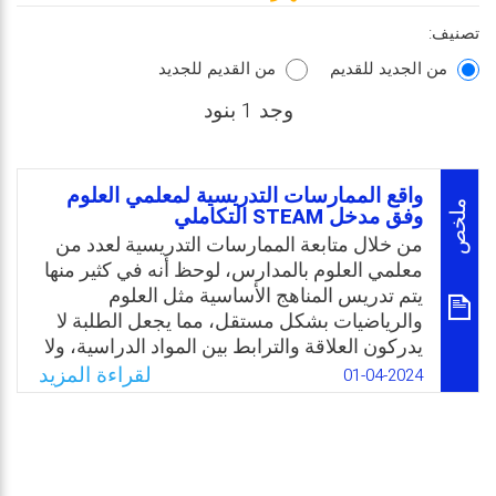
تصنيف:
من الجديد للقديم
من القديم للجديد
وجد 1 بنود
واقع الممارسات التدريسية لمعلمي العلوم
ملخص
وفق مدخل STEAM التكاملي
من خلال متابعة الممارسات التدريسية لعدد من
معلمي العلوم بالمدارس، لوحظ أنه في كثير منها
يتم تدريس المناهج الأساسية مثل العلوم
والرياضيات بشكل مستقل، مما يجعل الطلبة لا
يدركون العلاقة والترابط بين المواد الدراسية، ولا
يربطون المعلومات والمهارات التي تعلموها
لقراءة المزيد
01-04-2024
بحياتهم اليومية، مما نجم عنه تدني قدرة الطلبة
على تنمية مهرات التفكير الإبداعي، والناقد،
ومهارة حل المشكلات، والعمل الجماعي،
ومهارات الاتصال. لذا يرى الباحث أن المناهج