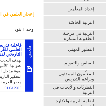
إعداد المعلّمين
إعجاز العلمي في ال
التربية الخاصّة
وجد 1 بنود
التربية في مرحلة
الطفولة المبكرة
فاعلية تدري
ملخص
التطور المهني
العلمي للقرآ
التاريخي لد
يهدف البحث إ
القياس والتقويم
عنوانها: “الأ
ضوء مدخل الإ
المعلّمون المبتدئون
التفكير التا
وبراعم التدريس
مصر العربية.
النظريّات والأبحاث في
المذكورة في 
01-03-2013
التربية
الصف الأول ث
الفرعية. وأو
انظمة التربية والادارة
الكريم ومعجزا