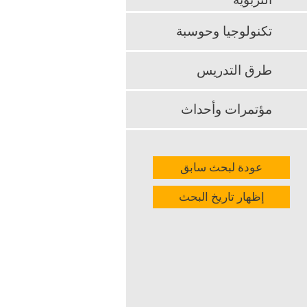
التربوية
الدراسية.
تكنولوجيا وحوسبة
k
App
طرق التدريس
مؤتمرات وأحداث
عودة لبحث سابق
إظهار تاريخ البحث