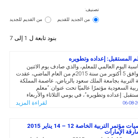
تصنيف:
من الجديد للقديم
من القديم للجديد
بنود تابعة ل 1 إلى 7
م المستقبل: إعداده وتطويره
اسبة اليوم العالمي للمعلم، والذي صادف يوم الاثنين
الموافق 5 أكتوبر من سنة 2015م من العام الماضي، عقدت
ة التربية بجامعة الملك سعود بالرياض، عاصمة المملكة
ربية السعودية مؤتمرًا عالميًا تحت عنوان: “معلم
ستقبل: إعداده وتطويره”، في يومي الثلاثاء والأربعاء
الموافقين 6-7 أكتوبر من سنة 2015م. شارك في المؤتمر
لقراءة المزيد
06-08-2
ة من خبراء التربية والتعليم حول العالم ممثلين عن كل
الدول، الولايات المتحدة الأمريكية، والمملكة المتحدة،
ريا الجنوبية، وفنلندا؛ وبحضور عدد كبير من منسوبي
توصيات مؤتمر التربية الخاصة 12 – 14 يناير 2015
رة التعليم ومختلف الجامعات السعودية، إضافة إلى
ارقة الإمارات
وبي جامعة الملك سعود من أعضاء هيئة التدريس،