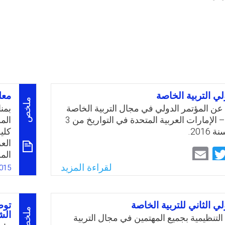
لي التربية الخاصة
معل
ملخص
 عن المؤتمر الدولي في مجال التربية الخاصة
بمن
في الشارقة – الإمارات العربية المتحدة في التواريخ من 3
كلي
الع
Email
Twitter
Faceboo
Whats
الم
لقراءة المزيد
015
نخب
من 
وكو
لي الثاني للتربية الخاصة
وزا
ملخص
الش
لتنظيمية بجميع المهتمين في مجال التربية
منس