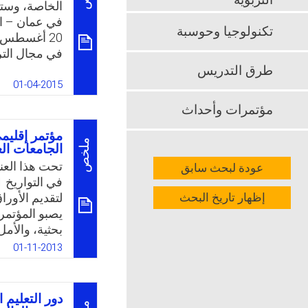
التربوية
الخاصة، وستق
تكنولوجيا وحوسبة
في مجال التر
الفرصة لمناق
طرق التدريس
في هذا المجا
01-04-2015
مؤتمرات وأحداث
App
k
مؤتمر إقليمي
ملخص
الجامعات الع
تحت هذا العنو
عودة لبحث سابق
إظهار تاريخ البحث
لتقديم الأور
يصبو المؤتمر 
بحثية، والأمل
أعمق لما فعلا
01-11-2013
في الجامعات 
k
App
دور التعليم 