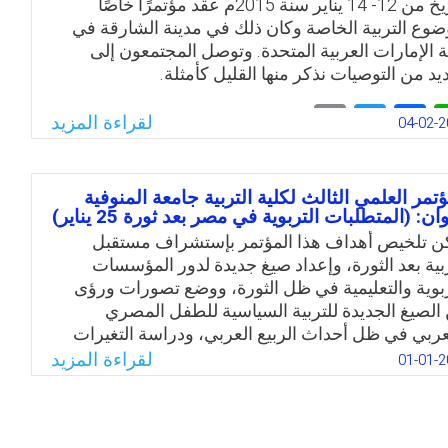
بتاريخ من 12- 14 يناير سنة 2015م عقد مؤتمرًا خاصًا
حثين، ودارسين في مراحل الدراسات العليا
ضوع التربية الخاصة وكان ذلك في مدينة الشارقة في
بكالوريوس.
ة الإمارات العربية المتحدة. وتوصل المجتمعون إلى
ديد من التوصيات نذكر منها القليل كأمثلة.
Email
Twitter
Facebook
WhatsApp
Email
Twitter
Facebook
WhatsApp
لقراءة المزيد
04-02-2
ؤتمر العلمي الثالث لكلية التربية جامعة المنوفية
ان: (المتطلبات التربوية في مصر بعد ثورة 25 يناير)
ن تلخيص أهداف هذا المؤتمر بإستشراف مستقبل
ربية بعد الثورة، وإعداد صيغ جديدة لدور المؤسسات
ربوية والتعليمية في ظل الثورة، ووضع تصورات ورؤى
الصيغ الجديدة للتربية السياسية للطفل المصري
عربي في ظل أحداث الربيع العربي، ودراسة التغيرات
ازمة في مناهج الدراسة وطرق التعليم، والبحث في
لقراءة المزيد
01-01-2
يغ الجديدة لتوثيق الصلة بين المؤسسات التعليمية
سسات المجتمع المدني.