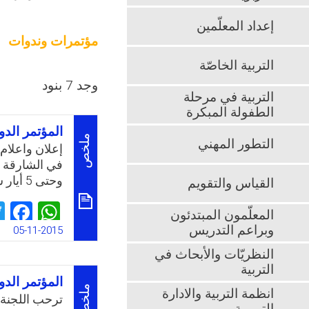
إعداد المعلّمين
مؤتمرات وندوات
التربية الخاصّة
وجد 7 بنود
التربية في مرحلة
الطفولة المبكرة
المؤتمر الدو
ملخص
التطور المهني
إعلان واعلام
وحتى 5 أيار سنة 2016.
القياس والتقويم
k
App
المعلّمون المبتدئون
وبراعم التدريس
05-11-2015
النظريّات والأبحاث في
التربية
المؤتمر الدو
ملخص
انظمة التربية والادارة
ترحب اللجنة ا