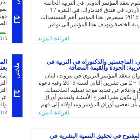
وم بعقد المؤتمر الدولي في التربية الخاصة
وبا
بمو
في عمان – الأردن، في فندق لاندمارك، في الفترة 17 –
وال
دول
20 أغسطس 2015. سيعرض هذا المؤتمر أهم المستجدات
الع
بية الخاصة ويهدف هذا المؤتمر الى توفير
شة أساليب تحسين وإصلاح العملية التربوية
لقراءة المزيد
ل.
015
Email
Twitter
Faceboo
Whats
: الماجستير والدكتوراه في التربية في
الم
ملخص
ربية: الجودة والقيمة المضافة
بعنو
ان ينعقد المؤتمر التربوي في بيروت، لبنان
يمك
في التواريخ 1 – 2 من تشرين الثاني لسنة 2013 وفيه دعوة
الت
اق وإعلام عن تمديد موعد تسليم الملخصات.
الت
أن يكون منبرا لطرح الأسئلة ولتقديم أوراق
عن 
 بأن تفضي أوراق المؤتمر ومداولاته إلى فهم
وال
 في برامج الماجستير والدكتوراه في التربية
الل
لقراءة المزيد
013
العربية.
الص
ومؤ
Email
Twitter
Faceboo
Whats
المفتوح في تحقيق التنمية البشرية في