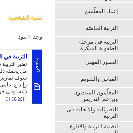
إعداد المعلّمين
تنمية الشخصية
التربية الخاصّة
وجد 1 بنود
التربية في مرحلة
الطفولة المبكرة
التربية في ا
ملخص
التطور المهني
تعتبر التربي
مل يحمله ذل
سوف تمارس 
القياس والتقويم
وإبداع يتنام
ذاته، وفي جوا
المعلّمون المبتدئون
ووجدانيًا وا
وبراعم التدريس
01-08-2011
النفسية وفاعل
النظريّات والأبحاث في
لها أن تكون، 
التربية
k
App
انظمة التربية والادارة