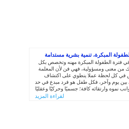
لطفولة المبكرة، تنمية بشرية مستدامة
ة في فترة الطفولة المبكرة مهنه وتخصص بكل
ك من معنى ومسؤولية، فهي فن لأن المعلمة
في كل لحظة عملا ينطوي على اكتشاف
ى بين يوم وآخر، فكل طفل هو فرد مبدع في حد
نب نموه وارتقائه كافة؛ جسميًا وحركيًا وعقليًا
جتماعيًا، وكشخصية تتجذر فيها مقومات الصحة
لقراءة المزيد
ية السلوك والإيجابية في الحياة، أو هكذا نرجو
ونرنو إلى تحقيق ذلك.
Email
Twitter
Faceboo
Whats