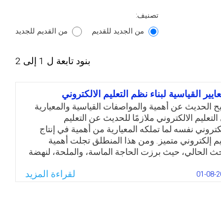
تصنيف:
من الجديد للقديم
من القديم للجديد
بنود تابعة ل 1 إلى 2
عايير القياسية لبناء نظم التعليم الالكتروني
ح الحديث عن أهمية والمواصفات القياسية والمعيارية
التعليم الالكتروني ملازمًا للحديث عن التعليم
لكتروني نفسه لما تملكه المعيارية من أهمية في إنتاج
يم إلكتروني متميز. ومن هذا المنطلق تجلت أهمية
حث الحالي، حيث برزت الحاجة الماسة، والملحة، لنهضة
ارية في هذا المجال، قادرة على تلبية مطالب العصر
لقراءة المزيد
تضياته، شريطة ألا يلقى ذلك على عاتق التربويين فقط،
01-08-2
لا بد من وجود التقنيين، والفنيين في مجال الحاسوب،
علماء بشتى التخصصات حتى يتحقق التكامل في وضع
بيق هذه المعايير.