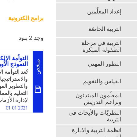
إعداد المعلّمين
برامج الكترونية
التربية الخاصّة
وجد 2 بنود
التربية في مرحلة
الطفولة المبكرة
التوأمة الإل
ملخص
التطور المهني
النموذج الأوروبي g
والاستراتيجيا
القياس والتقويم
والتطوير الم
التعليم بالممل
المعلّمون المبتدئون
لإدارة الأزمات
وبراعم التدريس
لتمكين الطلب
01-01-2021
النظريّات والأبحاث في
الحمراء من ا
التربية
بُعد، وبالتا
المحيطة بالم
انظمة التربية والادارة
الصلة بالتطو