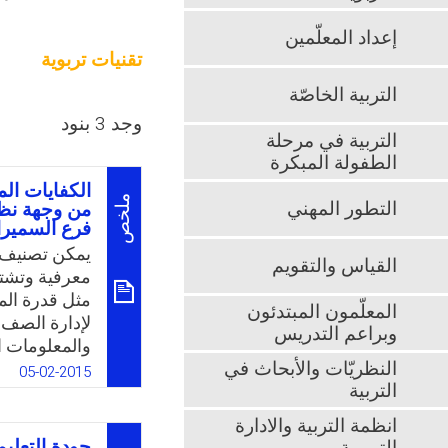
إعداد المعلّمين
تقنيات تربوية
التربية الخاصّة
وجد 3 بنود
التربية في مرحلة
الطفولة المبكرة
الكفايات ال
ملخص
التطور المهني
من وجهة نظر
فرع السميرا
القياس والتقويم
معرفية وتشت
مثل قدرة الم
المعلّمون المبتدئون
لإدارة الصف،
وبراعم التدريس
النظريّات والأبحاث في
وتشمل مهارات
05-02-2015
التربية
بھا ما يحققه 
انظمة التربية والادارة
المجالات المع
جودة التعلي