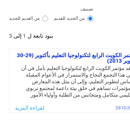
تصنيف:
من الجديد للقديم
من القديم للجديد
بنود تابعة ل 1 إلى 3
مؤتمر الكويت الرابع لتكنولوجيا التعليم بأكتوبر (29-30
 2013)
قد مؤتمر الكويت الرابع لتكنولوجيا التعليم بأمل في أن
ي هذا التجمع النجاح والاستمرار في الأعوام المقبلة
اس لتطوير التعليم، وإلى أن مثل هذه المعارض
مؤتمرات تساهم في خلق بيئة داعمة لمجتمع تربوي
ليمي متكامل ومتجانس من الطلبة وأولياء الأمور
معلمين والمدرسة والجامعة وذلك ارتكازا على تكنولوجيا
لقراءة المزيد
علومات والاتصالات والوسائط المتعددة لجعل عملية
29-10-2
ليم والتعلم أكثر إثارة للاهتمام، إضافة لتحديث العملية
عليمية ووسائل الشرح والتربية،الأمر الذي يساهم في
يج أجيال أكثر مهارة واحترافية ليصبحوا أكثر تطوراً في