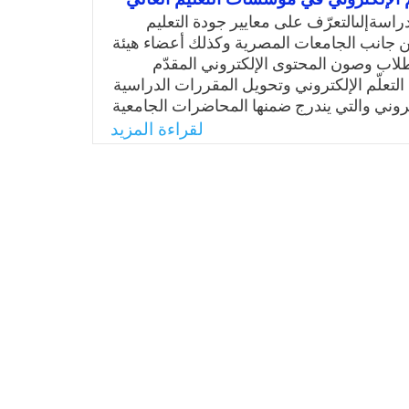
بارات التحصيل أو باستطلاع آراء التلاميذ نحو
استخ
اسةإلىالتعرّف على معايير جودة التعليم
خلال ملاحظة سلوك التلاميذ داخل الفصل
ن جانب الجامعات المصرية وكذلك أعضاء هيئة
ؤال ما هي الكفايات اللازمة لمعلم
لاب وصون المحتوى الإلكتروني المقدّم
لتعلّم الإلكتروني وتحويل المقررات الدراسية
روني والتي يندرج ضمنها المحاضرات الجامعية
Email
Twitter
Faceboo
Whats
كترونية للدروس، واقتراح معايير علمية مقننة
لقراءة المزيد
م الإلكتروني في الجامعات المصرية على شبكة
الإنترنت مع دراسة مقومات تطبيقها في جامعة 6 اكتوبر
ي.
Email
Twitter
Faceboo
Whats