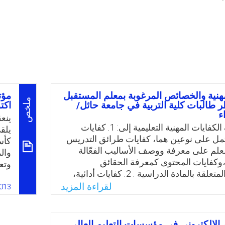
مهنية والخصائص المرغوبة بمعلم المستقبل
ملخص
 طالبات كلية التربية في جامعة حائل/
اكتوبر
ء
ينع
يمكن تصنيف الكفايات المهنية التعليمية إلى: 1. كفايات
يلق
مل على نوعين هما، كفايات طرائق التدريس
كأس
علم على معرفة ووصف الأساليب الفعّالة
وال
وكفايات المحتوى كمعرفة الحقائق
وتع
والمعلومات المتعلقة بالمادة الدراسية . 2. كفايات أدائية،
وال
 التعليم الصفي، مثل استخدام أدوات
لقراءة المزيد
الم
013
التقييم، ووضع خطة عمل يومي . 3. كفايات نتاجية: ويقصد
التع
المعلم من نواتج تعليمية لدى التلاميذ في
الت
رفية والانفعالية والمھارية، وتقاس هذه
تخر
م الإلكتروني في مؤسسات التعليم العالي