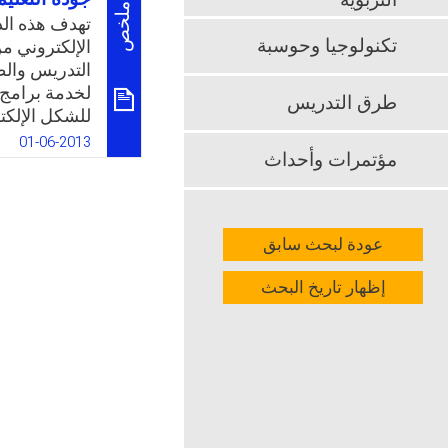
التربوية
الكفايات باخت
ملخص
تهدف هذه الدر
معلمھم او من
تكنولوجيا وحوسبة
الإلكتروني م
وخارجه .والس
التدريس والط
المستقبل؟
لخدمة برامج ا
طرق التدريس
للشكل الإلكت
k
App
والعروض الإل
01-06-2013
مؤتمرات وأحداث
لجودة التعلّ
كنموذج تجريب
k
App
عودة لبحث سابق
إظهار تاريخ البحث