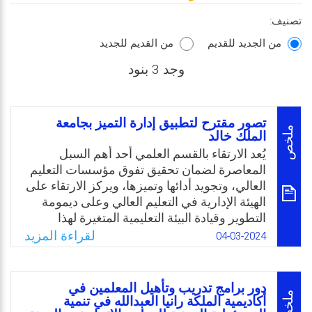
تصنيف:
من الجديد للقديم
من القديم للجديد
وجد 3 بنود
تصور مقترح لتطبيق إدارة التميز بجامعة
ملخص
الملك خالد
يُعد الارتقاء بالقسم العلمي أحد أهم السبل
المعاصرة لضمان تحقيق تفوق مؤسسات التعليم
العالي، وتجويد أدائها وتميزها، ويركز الارتقاء على
الهيئة الإدارية في التعليم العالي وعلى ديمومة
التطوير وقيادة البيئة التعليمية المتغيرة لهذا
التعليم، وعليه فإن أي مبادرة للتطوير في الأداء
لقراءة المزيد
04-03-2024
الجامعي لا بد أن تتمركز حول الأقسام العلمية، إلا
أن الأقسام العلمية بالجامعات السعودية تواجه
مجموعة من القيود الإدارية التي تحد من فعاليتها
دور برامج تدريب وتأهيل المعلمين في
وفي مقدمتها: عدم استقلالية الجامعات، وضعف
ملخص
أكاديمية الملكة رانيا العبدالله في تنمية