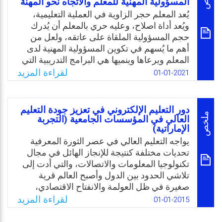
التطبيق الجاد لاختصاصات المجالس الجامعية،
المسؤولية المهنية للمعلم والاتجاه نحو المهنة
وافتقاد كثير من القيادات للقدرة على توظيف
يُعد المعلم حجر الزاوية في العملية التعليمية،
التكنولوجيا بالإدارة الجامعية. وعليه، نجد أن
ويُعد أداة اصلاح، وعليه حري بالمعلم أن يُدرك
تطوير الأقسام العلمية بجامعة الملك خالد لم
حجم المسؤولية الملقاة على عاتقه، ولعل من
يصل بعد إلى مستوى مقبول في تحقيق معايير
أهم ما يُسهم في تكوين المسؤولية المهنية لدى
التميز، وفي ضوء ذلك تحددت مشكلة الدراسة
المعلم ويرعاها وينميها هي البرامج التدريبية التي
ببناء تصور يهدف لتطبيق إدارة التميز بهذه
تعدها وزارة التربية والتعليم وغيرها من
لقراءة المزيد
01-01-2021
الجامعة.
المؤسسات التربوية مثل أكاديمية الملكة رانيا
العبدالله. ويُقصد بالمسؤولية المهنية التزام المعلم
Email
Twitter
Facebook
WhatsApp
بمتطلبات مهنة التربية والتعليم وتحمله لكافة
دور التعليم الإلكتروني في تعزيز جودة التعليم
تبعاتها والإحسان فيها والبعد عن التقصير في
ملخص
العالي في المؤسسات الجامعية (التجربة
الإماراتية)
أدائها. وباعتبار أن المملكة الأردنية الهاشمية في
أشد الحاجة إلى وجود معلمين قادرين على
يواجه التعليم العالي في عصر الثورة المعرفية
إحداث التنمية البشرية والنهوض بالمجتمع، وحيث
تحديات مختلفة كنتيجة للإنجاز الهائل في مجال
أنه لم تجر أية دراسة لمعرفة فاعلية البرامج
تكنولوجيا المعلومات والاتصالات، والتي أدت إلى
التدريبية التي ثقدمها أكاديمية الملكة رانيا
تلاشي الحدود بين الدول وأصبح العالم قرية
العبدالله لتنمية المسؤولية المهنية والاتجاه نحو
صغيرة في ظل العولمة والانفتاح الاقتصادي،
المهنة جاءت هذه الدراسة.
وفي ضوء ذلك زاد التنافس والاهتمام بضمان
لقراءة المزيد
01-01-2015
الجودة والعمل المستمر على تحسينها. من هذا
Email
Twitter
Facebook
WhatsApp
المنطلق تحاول هذه الورقة البحثية معالجة