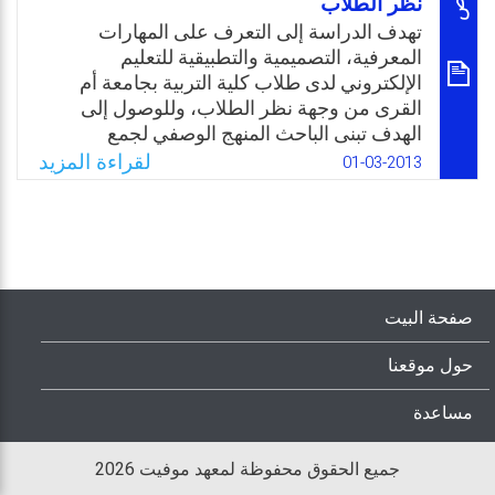
نظر الطلاب
المسؤولين عن تدريب المعلمين في تبني خطط
علمية ترمي إلى تحقيق التنمية المهنية للمعلم من
تهدف الدراسة إلى التعرف على المهارات
خلال تدريبهم على توظيف المستحدثات
المعرفية، التصميمية والتطبيقية للتعليم
التكنولوجية في العملية التعليمية، ودعوتهم إلى
الإلكتروني لدى طلاب كلية التربية بجامعة أم
تحقيق التنمية المهنية من خلال التعلم الذاتي.
القرى من وجهة نظر الطلاب، وللوصول إلى
الهدف تبنى الباحث المنهج الوصفي لجمع
Email
Twitter
Facebook
WhatsApp
المعلومات والبيانات وتحليلها ومناقشتها
لقراءة المزيد
01-03-2013
وتفسيرها. شمل مجتمع الدراسة كافة طلاب
الدبلوم التتابعي، وأما عينة الدراسة فقد تم
اختيارها بشكل عشوائي.
Email
Twitter
Facebook
WhatsApp
صفحة البيت
حول موقعنا
مساعدة
جميع الحقوق محفوظة لمعهد موفيت 2026