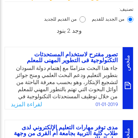
تصنيف:
من الجديد للقديم
من القديم للجديد
وجد 2 بنود
تصور مقترح لاستخدام المستحدثات
ملخص
التكنولوجية فى التطوير المهنى للمعلم
جاء هذا البحث متزامنًا مع إهتمام دولة السودان
بتطوير التعليم ودعم البحث العلمي ومنح جوائز
لتشجيع الإبتكار، وهو بحسب معرفة الباحثة من
أوائل البحوث التي تهتم بالتطور المهني للمعلم
من خلال توظيف المستحدثات التكنولوجية في
العملية التعليمية، وساهمت في تغيير دور المعلم
لقراءة المزيد
01-01-2019
من ناقل للمعرفة إلى مسهل لعملية التعليم، فهو
يصمم بيئة التعلم ويوجه طلابه، وأصبح التعلم
متمركزًا حول المتعلم وليس حو المعلم، ومن
مدى توفر مهارات التعليم الإلكتروني لدى
المأمول بأن يسهم هذا البحث في مساعدة
ملخص
طلاب كلية التربية بجامعة أم القرى من وجهة