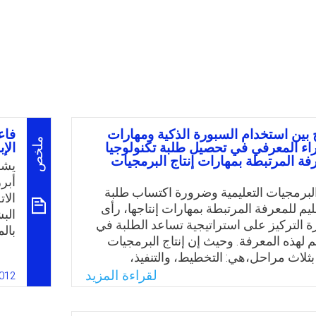
 بين استخدام السبورة الذكية ومهارات
فاع
ملخص
وراء المعرفي في تحصيل طلبة تكنولوجيا
الإ
رفة المرتبطة بمهارات إنتاج البرمجيات
يشه
أبر
البرمجيات التعليمية وضرورة اكتساب طلبة
الا
عليم للمعرفة المرتبطة بمهارات إنتاجها، رأى
الب
 التركيز على استراتيجية تساعد الطلبة في
بال
م لهذه المعرفة. وحيث إن إنتاج البرمجيات
يمك
 بثلاث مراحل،هي: التخطيط، والتنفيذ،
تهد
ا أن السبورة الذكية من الوسائط التكنولوجية
لقراءة المزيد
012
الإ
هارات ما قبل الاستخدام وفي أثنائه وبعده،
الب
ات التفكير ما وراء المعرفي تساعد على
الت