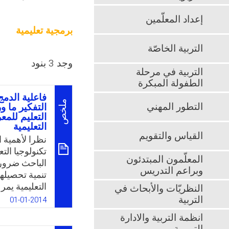
إعداد المعلّمين
برمجية تعليمية
التربية الخاصّة
وجد 3 بنود
التربية في مرحلة
الطفولة المبكرة
فاعلية الدمج
ملخص
التطور المهني
التفكير ما 
التعليم للمع
التعليمية
القياس والتقويم
نظرا لأهمية 
تكنولوجيا الت
المعلّمون المبتدئون
الباحث ضرورة
وبراعم التدريس
تنمية تحصيله
التعليمية يمر
النظريّات والأبحاث في
والتقويم، وبم
التربية
01-01-2014
التي تتطلب م
انظمة التربية والادارة
وبما أن مهار