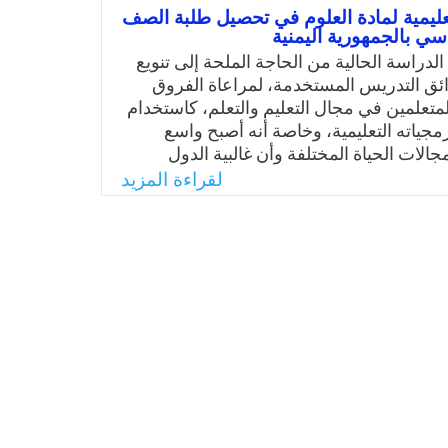
ط والموجه في المراحل الثلاث توصل الباحث
تعليمية لمادة العلوم في تحصيل طلبة الصف
التف
توجيه استخدام السبورة الذكية والاستفادة
سي بالجمهورية اليمنية
في تنمية تحصيل الطلبة للمعرفة المرتبطة
لدراسة الحالية من الحاجة الملحة إلى تنويع
 البرمجيات التعليمية، من خلال الدمج بين
ق التدريس المستخدمة، لمراعاة الفروق
رة الذكية ومهارات التفكير ما وراء
لمتعلمين في مجال التعليم والتعلم، كاستخدام
 سيتم له ذلك؟
جياته التعليمية، وخاصة أنه أصبح واسع
جالات الحياة المختلفة وأن غالبية الدول
Email
Twitter
Faceboo
Whats
خدم الحاسوب وبرمجياته التعليمية بوصفها
لقراءة المزيد
 في التدريس. ولذا يرى الباحث أهمية إجراء
تعلق باختبار أثر برمجية تعليمية لمادة العلوم
بة الصف السابع الأساسي بالجمهورية
Email
Twitter
Faceboo
Whats