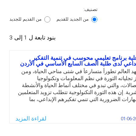
تصنيف:
من الجديد للقديم
من القديم للجديد
بنود تابعة ل 1 إلى 3
لية برنامج تعليمي محوسب في تنمية التفكير
بداعي لدى طلبة الصف السابع الأساسي في الأردن
د العالم تطوراً متسارعاً في شتى مناحي الحياة، ومن
ز تجلياته الثورة في نظم المعلومات وتكنولوجيا
تصالات، والتي تبدو في مختلف أنماط الحياة والأنشطة
شرية. إن هذه الثورة التكنولوجية تتطلب تزويد المتعلمين
مهارات الضرورية التي تنمي تفكيرهم الإبداعي، بما
نهم من التعامل مع الكم الهائل من المعلومات، ولذا
ف الدراسة إلى توفير برمجية تعليمية في مادة التربية
لقراءة المزيد
01-06-2
سلامية مصممة وفق المعايير العلمية في تصميم
رمجيات التعليمية الجيدة، وتدريسها بطريقة التعلم
عاوني والتعلم الفردي لمعرفة مدى فاعليتها في تنمية