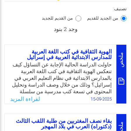
تصنيف:
من الجديد للقديم
من القديم للجديد
وجد 2 بنود
الهوية الثقافية في كتب اللغة العربية
ملخص
للمدارس الابتدائية العربية في إسرائيل
حاولت الدراسة الحالية الإجابة عن التساؤل كيف
تنعكس الهوية الثقافية في كتب اللغة العربية
بالمدارس الابتدائية في نظام التعليم العربي في
إسرائيل؟ وذلك من خلال وصف الدراسة وتحليل
المحتوى في تسعة كتب مدرسية من سلسلة
كتب “العربية لغتنا”. واستخدمت الدراسة أساليب
لقراءة المزيد
15-09-2025
بحثية نوعية وكمية مختلطة، وتحليل المحتوى،
وفحص الأبعاد النصية والبصرية للكتب المدرسية.
وتمثلت مشكلة الدراسة في غياب أو ضعف تمثيل
بقاء نصف المغتربين من طلبة اللقب الثالث
الهوية الثقافية العربية في كتب اللغة العربية
ملخص
(دكتوراه) العرب في بلاد المهجر