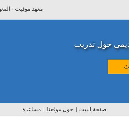
معهد موفيت - المعهد
اديمي حول تدريب
ث
صفحة البيت
حول موقعنا
مساعدة