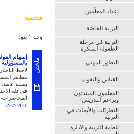
إعداد المعلّمين
شخصية
التربية الخاصّة
وجد 1 بنود
التربية في مرحلة
الطفولة المبكرة
إسهام العوا
ملخص
التطور المهني
بالمسؤولية ا
لاحظ الباحثا
مظاهر المسؤو
القياس والتقويم
بصفة عامة، و
في قلة الاحتر
المعلّمون المبتدئون
المحاضرات، و
وبراعم التدريس
والتخلف عن م
02-02-2016
النظريّات والأبحاث في
ممتلكات الكلي
التربية
تؤكد غياب ال
ظاهرة التفحيط
انظمة التربية والادارة
المميتة. وتحا