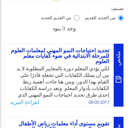
تصنيف:
من الجديد للقديم
من القديم للجديد
وجد 3 بنود
تحديد احتياجات النمو المهني لمعلمات العلوم
ملخص
للمرحلة الابتدائية في ضوء كفايات معلم
العلوم
لكي يؤدي المعلم دوره بالمعايير المطلوبة لا بد
من أن يمتلك الكفايات التي تجعله قادرًا على
القيام بهذا الدور، ومن هنا جاءت أهمية ربط
الكفايات بأدوار المعلم. وتعد دراسة الكفايات
إحدى طرق تحديد احتياجات النمو المهني الذي
يندرج تحت مدخل تحليل المهَمّة؛ حيث يدرس
لقراءة المزيد
06-03-2017
المهمة، وأهم المواصفات التي يجب توافرها
فيمن يقوم بها من مهارات، وقدرات، ومؤهلات.
وجاء البحث الحالي كمحاولة للإجابة عن التساؤل
تقويم مستوى أداء معلمات رياض الأطفال
التالي: ما هي احتياجات النمو المهني لمعلمات