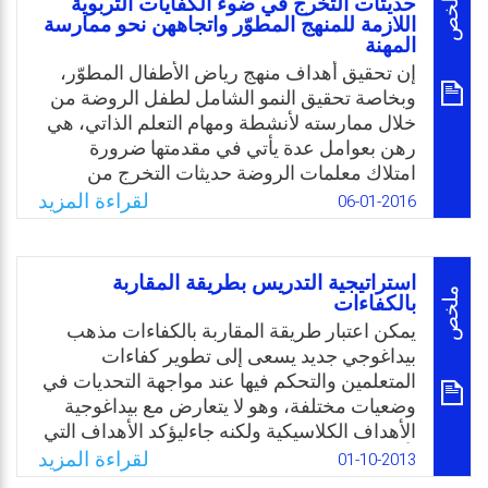
ملخص
حديثات التخرج في ضوء الكفايات التربوية
العلوم للمرحلة الابتدائية في ضوء كفايات معلم
اللازمة للمنهج المطوّر واتجاههن نحو ممارسة
المهنة
العلوم؟
إن تحقيق أهداف منهج رياض الأطفال المطوّر،
Email
Twitter
Facebook
WhatsApp
وبخاصة تحقيق النمو الشامل لطفل الروضة من
خلال ممارسته لأنشطة ومهام التعلم الذاتي، هي
رهن بعوامل عدة يأتي في مقدمتها ضرورة
امتلاك معلمات الروضة حديثات التخرج من
أقسام رياض الأطفال التابعة لكليات التربية
لقراءة المزيد
06-01-2016
بالجامعات السعودية للكفايات التربوية اللازمة
لتنفيذها، فضلًا عن ذلك ضرورة أن يكون لديهن
الاتجاه الإيجابي نحو ممارسة المهنة؛ وذلك لما
استراتيجية التدريس بطريقة المقاربة
لهذا الاتجاه الإيجابي من دور فعّال في نجاحهن
ملخص
بالكفاءات
المهني وتقدمهن الأكاديمي وإدراكهن لواجباتهن
يمكن اعتبار طريقة المقاربة بالكفاءات مذهب
ومسؤولياتهن ودورهن الفعّال في تحقيق أهداف
بيداغوجي جديد يسعى إلى تطوير كفاءات
مرحلة رياض الأطفال من حيث استخدامهن
المتعلمين والتحكم فيها عند مواجهة التحديات في
للأساليب والممارسات التربوية الناجحة.
وضعيات مختلفة، وهو لا يتعارض مع بيداغوجية
الأهداف الكلاسيكية ولكنه جاءليؤكد الأهداف التي
Email
Twitter
Facebook
WhatsApp
تأخذ بعين الاعتبار تطور المدرسة والمجتمع، وهذا
لقراءة المزيد
01-10-2013
يعني أن الهدف الأساسي لهذا المسعى