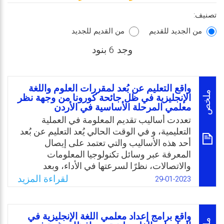
تصنيف:
من الجديد للقديم
من القديم للجديد
وجد 6 بنود
واقع التعليم عن بُعد لمقررات العلوم واللغة
ملخص
الإنجليزية في ظل جائحة كورونا من وجهة نظر
معلمي المرحلة الأساسية في الأردن
تعددت أساليب تقديم المعلومة في العملية
التعليمية، و في الوقت الحالي يُعد التعليم عن بُعد
أحد هذه الأساليب والتي تعتمد على إيصال
المعرفة عبر وسائل تكنولوجيا المعلومات
والاتصالات، نظرًا لسرعتها في الأداء، وبعد
الانتشار الكبير والواسع لفايروس كورونا، وعليه
لقراءة المزيد
29-01-2023
أخذت وزارة التربية والتعليم الأردنية الكثير من
القرارات الضرورية لمواجهة انتشار الفيروس،
وكان من أهمها تفعيل منظومة التعليم عن بُعد
واقع برامج إعداد معلمي اللغة الإنجليزية في
عبر منصتها الإلكترونية “نور سبيس”، والتي وفرت