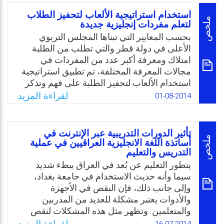
اللغة الإنجليزية في تحقيق أهداف التنمية
استخدام استراتيجية الألعاب لتحفيز الطلاب
الاجتماعية من وجهة نظر معلمي اللغة الإنجليزية
ملخص
لتعلم مفردات إنجليزية جديدة
والمشرفين التربويين في محافظة الليث في
بحسب المعايير التي تبناها المجلس التربوي
المملكة العربية السعودية.
الأعلى في دولة قطر والتي تطلب من الطلبة
امتلاك ومعرفة أكبر عدد من المفردات في
Email
Twitter
Facebook
WhatsApp
مجالات المعرفة المختلفة، تم تطبيق استراتيجية
استخدام الألعاب لتحفيز الطلبة على فهم وتذكر
مفردات علمية في اللغة الانجليزية. وللتوضيح
لقراءة المزيد
01-08-2014
فإن جميع المدارس الثانوية المستقلة في دولة
قطر تخضع للإشراف المباشر للمجلس التربوي
الأعلى، والذي ينسق مع جامعة قطر عملية
تأثير الدورات التدريبية عبر الإنترنت في
تدريب المعلمين وتوسيع خبرتهم من خلال ورش
ملخص
أساتذة اللغة الانجليزية العراقيين في عملية
التدريس والتعليم
عمل، ومن ضمنها التركيز على استراتيجية
استخدام ألعاب ذات مصداقية لتعليم الانجليزية
يتطور التعليم عن بُعد في العراق ببطء شديد
ومفردات الانجليزية العلمية.
سيما وأنه حديث الاستخدام في جامعة بغداد،
وإلى جانب ذلك، فإن النقص في الأجهزة
Email
Twitter
Facebook
WhatsApp
والأدوات يعتبر مشكلة للعديد من المدربين
والمتعلمين. وتظهر مثل هذه المشكلات لنقص
في التوجه نحو تدريب المدربين في استخدام