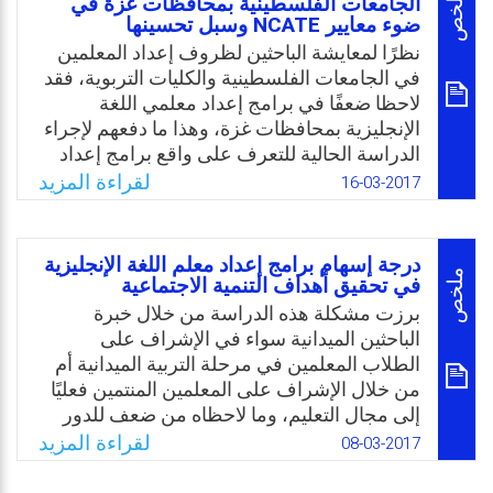
ملخص
الجامعات الفلسطينية بمحافظات غزة في
ضوء معايير NCATE وسبل تحسينها
المحتوى التعليمي للطلبة بالإضافة إلى وجود بديل
لهذه المنصة من خلال بث المواد التعليمية
نظرًا لمعايشة الباحثين لظروف إعداد المعلمين
تلفزيونيُا، والسؤال: ما هو واقع التعليم عن بُعد
في الجامعات الفلسطينية والكليات التربوية، فقد
لمقررات العلوم واللغة الإنجليزية في ظل جائحة
لاحظا ضعفًا في برامج إعداد معلمي اللغة
كورونا من وجهة نظر معلمي المرحلة الأساسية
الإنجليزية بمحافظات غزة، وهذا ما دفعهم لإجراء
في الأردن؟
الدراسة الحالية للتعرف على واقع برامج إعداد
معلمي اللغة الإنجليزية في الجامعات الفلسطينية
لقراءة المزيد
16-03-2017
Email
Twitter
Facebook
WhatsApp
بمحافظات غزة في ضوء معايير NCATE
(National Council for Accreditation of
Teacher Education)، وسبل تحسينها. ومن
درجة إسهام برامج إعداد معلم اللغة الإنجليزية
المتوقع أن تفيد الدراسة كليات التربية في إعداد
ملخص
في تحقيق أهداف التنمية الاجتماعية
المعلمين بشكل عام، وإعداد معلمي اللغة
برزت مشكلة هذه الدراسة من خلال خبرة
الإنجليزية بشكل خاص بعد الأخذ بنتائجها
الباحثين الميدانية سواء في الإشراف على
وتوصياتها المرجوة في تحسين واقع إعداد
الطلاب المعلمين في مرحلة التربية الميدانية أم
المعلمين وتطوير الخطط الدراسية للأقسام،
من خلال الإشراف على المعلمين المنتمين فعليًا
ومواجهة بعض التحديات القائمة.
إلى مجال التعليم، وما لاحظاه من ضعف للدور
الذي يمارسه معلمو اللغة الإنجليزية تجاه القضايا
لقراءة المزيد
Email
Twitter
Facebook
WhatsApp
08-03-2017
المجتمعية، حيث تمثلت مشكلة الدراسة في
التعرف على درجة إسهام برامج إعداد معلمي