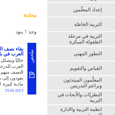
إعداد المعلّمين
محادثة
التربية الخاصّة
وجد 1 بنود
التربية في مرحلة
الطفولة المبكرة
بقاء نصف الم
ملخص
التطور المهني
العرب في بلا
العرب للدرجات
القياس والتقويم
النصف منهم –
يعودون إلى م
المعلّمون المبتدئون
مادية كبيرة.
وبراعم التدريس
تحويل الموارد
25-05-2013
النظريّات والأبحاث في
عن طريق تباد
التربية
k
App
انظمة التربية والادارة