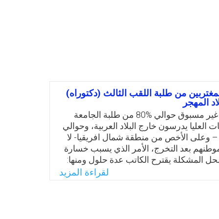
غتربين من طلبة اللقب الثالث (دكتوراه)
د المهجر
حاليًا وبشكل غير مسبوق حوالي %80 من طلبة الجامعة
 العليا يدرسون خارج البلاد العربية، وحوالي
 وعلى الأخص من منطقة شمال افريقيا- لا
وطنهم بعد التخرج، الأمر الذي يسبب خسارة
 لحل المشكلة يقترح الكاتب عدة حلول ومنها:
، تزويد ألأمم الأفريقية بالتكنولوجيا والمعرفة
لقراءة المزيد
ل الموظفين والطلبة وغير ذلك.
Email
Twitter
Faceboo
Whats