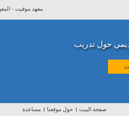
معهد موفيت - المعهد
اديمي حول تدريب
ث
صفحة البيت
حول موقعنا
مساعدة