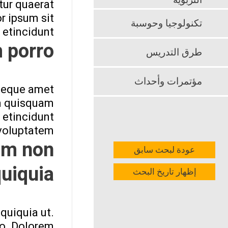
التربوية
tur quaerat
r ipsum sit
تكنولوجيا وحوسبة
 etincidunt.
porro.
طرق التدريس
مؤتمرات وأحداث
neque amet
m quisquam
 etincidunt
oluptatem.
am non
عودة لبحث سابق
uiquia.
إظهار تاريخ البحث
quiquia ut.
o. Dolorem