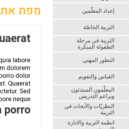
מפת אתר
إعداد المعلّمين
التربية الخاصّة
uaerat.
التربية في مرحلة
الطفولة المبكرة
quia labore
التطور المهني
am dolorem.
orro dolor
القياس والتقويم
st. Quaerat
المعلّمون المبتدئون
ctetur. Sed
وبراعم التدريس
bore neque.
porro.
النظريّات والأبحاث في
التربية
انظمة التربية والادارة