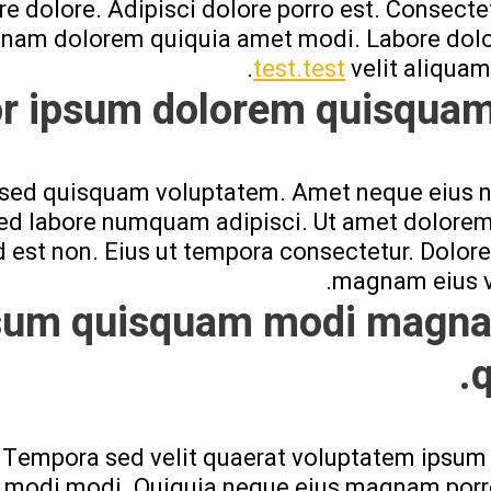
re dolore. Adipisci dolore porro est. Consecte
nam dolorem quiquia amet modi. Labore dolo
test.test
velit aliquam
or ipsum dolorem quisquam 
d quisquam voluptatem. Amet neque eius 
ed labore numquam adipisci. Ut amet dolore
 est non. Eius ut tempora consectetur. Dolore
magnam eius v
sum quisquam modi magn
q
. Tempora sed velit quaerat voluptatem ipsum 
a modi modi. Quiquia neque eius magnam porr