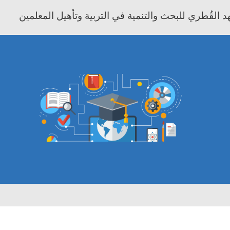
 القُطري للبحث والتنمية في التربية وتأهيل المعلمين