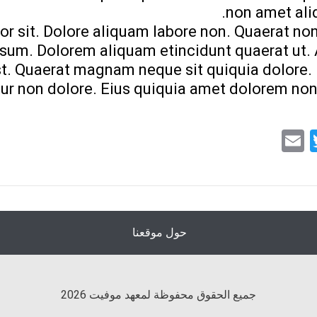
non amet ali
r sit. Dolore aliquam labore non. Quaerat n
sum. Dolorem aliquam etincidunt quaerat ut
. Quaerat magnam neque sit quiquia dolore.
ur non dolore. Eius quiquia amet dolorem non
Email
Twitter
Facebo
What
حول موقعنا
جميع الحقوق محفوظة لمعهد موفيت 2026