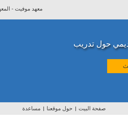
معهد موفيت - المعهد
اديمي حول تدريب
ث
صفحة البيت
حول موقعنا
مساعدة