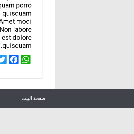
quam porro.
on quisquam
. Amet modi
 Non labore
 est dolore
quisquam.
ok
sApp
صفحة البيت