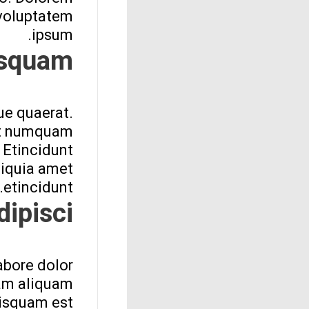
 voluptatem
ipsum.
isquam.
ue quaerat.
unt numquam
Etincidunt
iquia amet
etincidunt.
ipisci.
bore dolor
uam aliquam
uisquam est