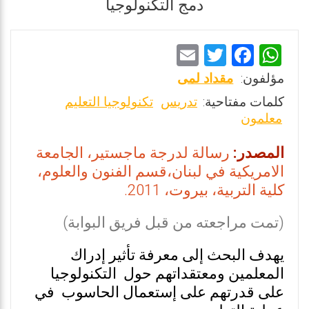
دمج التكنولوجيا
E
T
F
W
m
wi
a
h
مؤلفون:
مقداد لمى
ai
tt
ce
at
كلمات مفتاحية:
تدريس
تكنولوجيا التعليم
l
er
b
s
معلمون
o
A
المصدر:
رسالة لدرجة ماجستير، الجامعة
o
p
الامريكية في لبنان،قسم الفنون والعلوم،
k
p
كلية التربية، بيروت، 2011.
(تمت مراجعته من قبل فريق البوابة)
يهدف البحث إلى معرفة تأثير إدراك
المعلمين ومعتقداتهم حول التكنولوجيا
على قدرتهم على إستعمال الحاسوب في