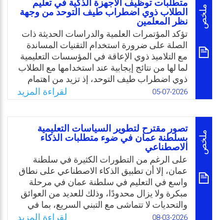
متطلبات توظيف الأجهزة الذكية في تعليم
وتوجيه الذكاء الاصطناعي لخدمة التربية والقيم
ملخص
الطلاب ذوي اضطراب طيف التوحد من وجهة
نظر المعلمين
والهوية الوطنية.
وعليه، فإن المستقبل التعليمي للمملكة يُصنع
تؤكد المؤتمرات العلمية والدراسات الحديثة ذات
اليوم عبر أدوات الذكاء الاصطناعي، ولكنه يصنع
الصلة على ضرورة استخدام التقنيات المساندة
بأيدٍ وطنية تجيد توجيه التقنية وتطويعها لبناء أجيال
مع التلاميذ ذوي الإعاقة في المؤسسات التعليمية
المستقبل.
لما لها من نتائج إيجابية عند استخدامها مع الطلاب
ذوي اضطراب طيف التوحد، إذ تزيد من اهتمام
Email
Twitter
Facebook
WhatsApp
الطلاب بالتعلم، وأكدت بعض الدراسات على الأثر
لقراءة المزيد
05-07-2026
الإيجابي للتقنية في تنمية مهارات التواصل
الاجتماعي، والمسؤولية الاجتماعية، والعناية
بالذات لدى ذوي اضطراب طيف التوحد. وعليه
تصور مقترح لتطوير السياسات التعليمية
جاءت هذه الدراسة للكشف عن مُتطلبات توظيف
ملخص
بسلطنة عمان في ضوء متطلبات الذكاء
الاصطناعي
الأجهزة الذكية في تعليم الطلاب ذوي طيف
التوحد من وجهة نظر المعلمين.
على الرغم من التطورات الكثيرة في سلطنة
عمان، إلا أن تطبيق الذكاء الاصطناعي على نطاق
Email
Twitter
Facebook
WhatsApp
واسع في التعليم في سلطنة عمان في مرحلة
مبكرة ولا يزال محدودًا، وذلك للعديد من العوائق
والتحديات لا تتماشى مع التبني السريع، بما في
ذلك عدم كفاية السياسات التي تدعم دمج الذكاء
لقراءة المزيد
08-03-2026