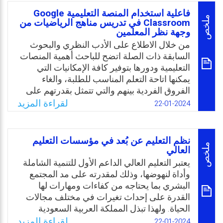
Email
Twitter
Facebook
WhatsApp
البرامج التدريبية والتعليمية عن بُعد، حيث
فاعلية استخدام المنصة التعليمية Google
ستتناول هذه الورقة مفهوم وأهمية التصميم
ملخص
Classroom في تدريس مناهج الرياضيات من
وجهة نظر المعلمين
التعليمي لبرامج التعليم والتدريب عن بُعد،
وخصائص وخطوات التصميم التعليمي في برامج
من خلال الاطلاع على الأدب النظري والبحوث
التدريب والتعليم عن بُعد، ومبادئ التصميم
السابقة ذات الصلة اتضح للباحث أهمية المنصات
التعليمي في التعليم والتدريب عن بُعد، ومعوقات
التعليمية ودورها بتوفير كافة الإمكانيات التي
استخدام التصميم التعليمي لبرامج التعليم
يمكنها اتاحة التعلم المناسب للطلبة، والغاء
والتدريب عن بُعد.
الفروق الفردية بينهم والتي تتمثل بقدرتهم على
اكتساب المعلومات والوقت الذي تتطلبه هذه
لقراءة المزيد
22-01-2024
Email
Twitter
Facebook
WhatsApp
العملية، واتاحة الفرصة لهم للتعلم عن بُعد في
ظل جائحة كورونا دون أي عوائق. ونظرًا لقلة
الدراسات التي تطرقت لفاعلية تدريس مناهج
نظم التعليم عن بُعد في مؤسسات التعليم
الرياضيات باستخدام منصة Google Classroom
ملخص
العالي
على الصعيدين المحلي والعربي برزت مشكلة
يعتبر التعليم العالي الداعم الأول للتنمية الشاملة
الدراسة التي تمحورت حول فاعلية استخدام
وأداة لنهوضها، وذلك لمقدرته على مد المجتمع
المنصة Google Classroom في تدريس مناهج
البشري بما يحتاجه من كفاءات ومهارات لها
الرياضيات من وجهة نظر المعلمين.
القدرة على إحداث تغيرات في مختلف مجالات
الحياة. ولهذا تبذل المملكة العربية السعودية
Email
Twitter
Facebook
WhatsApp
جهودًا كبيرة في سبيل تطوير التعليم العالي لبناء
لقراءة المزيد
22-01-2024