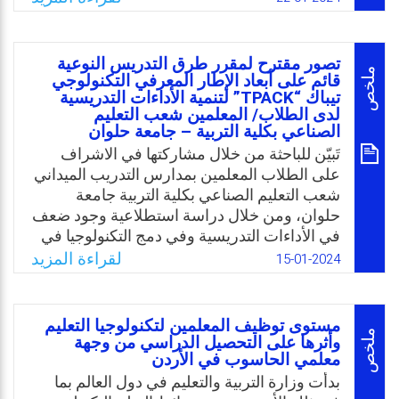
منظومة تعليمية قوية تنافسيه تواكب تطورات
العصر الحالي. وتعتبر نظم التعليم عن بُعد أهم
التطورات التي طالت التعليم العالي وذلك لما
تصور مقترح لمقرر طرق التدريس النوعية
تشمله من مزايا لا سيما في أوقات الأزمات
ملخص
قائم على أبعاد الإطار المعرفي التكنولوجي
تيباك “TPACK” لتنمية الأداءات التدريسية
الاستثنائية إضافة الى الحاجة الماسة إلى توفير
لدى الطلاب/ المعلمين شعب التعليم
فرص التعليم الجامعي لجميع المتعلمين.
الصناعي بكلية التربية – جامعة حلوان
Email
Twitter
Facebook
WhatsApp
تَبيّن للباحثة من خلال مشاركتها في الاشراف
على الطلاب المعلمين بمدارس التدريب الميداني
شعب التعليم الصناعي بكلية التربية جامعة
حلوان، ومن خلال دراسة استطلاعية وجود ضعف
في الأداءات التدريسية وفي دمج التكنولوجيا في
العملية التعليمية، والمتمثلة بالأداءات التالية:
لقراءة المزيد
15-01-2024
التخطيط، والتنفيذ، والتقويم، والأداءات
الشخصية، والأداءات التكنولوجية، والأداءات
الحياتية؛ وكذلك بعد تحليل محتوى مقرر طرق
مستوى توظيف المعلمين لتكنولوجيا التعليم
التدريس النوعية لطلاب الفرقة الرابعة شعب
ملخص
وأثرها على التحصيل الدراسي من وجهة
معلمي الحاسوب في الأردن
التعليم الصناعي وما يتضمنه من مفاهيم رئيسة
وفرعية وطرق تدريس، مما دفعها لإجراء هذه
بدأت وزارة التربية والتعليم في دول العالم بما