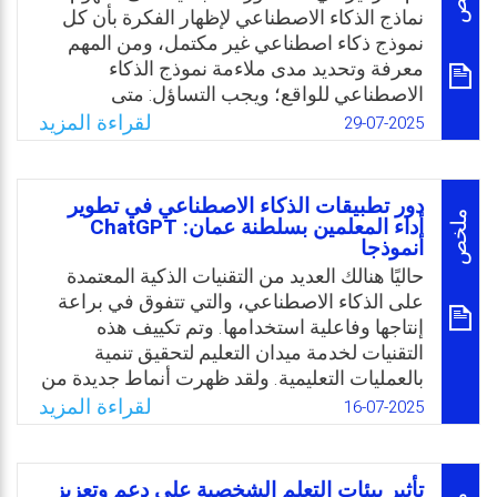
بيانات الطلاب لتحديد نقاط القوة والضعف،
نماذج الذكاء الاصطناعي لإظهار الفكرة بأن كل
وتقديم محتوى تعليمي مصمم خصيصًا لكل
نموذج ذكاء اصطناعي غير مكتمل، ومن المهم
طالب. وعليه، وفي العقود الأخيرة، تحولت
معرفة وتحديد مدى ملاءمة نموذج الذكاء
التكنولوجيا إلى عامل رئيس في تشكيل مستقبل
الاصطناعي للواقع؛ ويجب التساؤل: متى
البشرية.
سيتعطل هذا النموذج؛ وكيف؟
لقراءة المزيد
29-07-2025
صحيح إن الذكاء الاصطناعي غير محدود في
Email
Twitter
Facebook
WhatsApp
قدراته المحتملة وتقريبًا يمثل خيارًا مثاليًا تقريبًا
للواقع ويمكن أن ينقل الإثارة حول احتمالات
دور تطبيقات الذكاء الاصطناعي في تطوير
المستقبل. ومع ذلك، يمكن أن يكون المستقبل
ملخص
أداء المعلمين بسلطنة عمان: ChatGPT
أنموذجا
ذروة البيع. وبالمثل، في بعض الأحيان يتوقف
الناس عن استدعاء نموذج الذكاء الاصطناعي
حاليًا هنالك العديد من التقنيات الذكية المعتمدة
عندما يصبح استخدامه شائعة، ومع ذلك، لا تزال
على الذكاء الاصطناعي، والتي تتفوق في براعة
هذه الأنظمة نماذج للذكاء الاصطناعي مع جميع
إنتاجها وفاعلية استخدامها. وتم تكييف هذه
المخاطر التي تمت مناقشتها بهذه الورقة البحثية.
التقنيات لخدمة ميدان التعليم لتحقيق تنمية
بالعمليات التعليمية. ولقد ظهرت أنماط جديدة من
Email
Twitter
Facebook
WhatsApp
الذكاء الاصطناعي مثل نظم التعليم الذكية
لقراءة المزيد
16-07-2025
والنظم الخبيرة. وقد شكلت هذه الأنماط نظامًا
متكاملًا يسهم في الاستفادة الأمثل من
التكنولوجيا الحديثة في سياق العملية التعليمية.
تأثير بيئات التعلم الشخصية على دعم وتعزيز