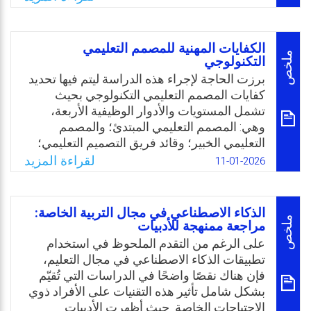
الاصطناعي على وجه التحديد، والبنية التحتية
التكنولوجية المحدودة في المدارس، والتكاليف
المرتفعة المرتبطة بالتقنيات المتقدمة، ونقص
الكفايات المهنية للمصمم التعليمي
تدريب المعلمين على كل من الذكاء الاصطناعي
ملخص
التكنولوجي
والأدوات الرقمية. وبناء عليه، تحددت مشكلة
برزت الحاجة لإجراء هذه الدراسة ليتم فيها تحديد
الدراسة في التساؤل الرئيس التالي: كيف يمكن
كفايات المصمم التعليمي التكنولوجي بحيث
تطوير السياسة التعليمية بسلطنة عمان في ضوء
تشمل المستويات والأدوار الوظيفية الأربعة،
متطلبات الذكاء الاصطناعي؟
وهي: المصمم التعليمي المبتدئ؛ والمصمم
التعليمي الخبير؛ وقائد فريق التصميم التعليمي؛
Email
Twitter
Facebook
WhatsApp
ومدير مشروع التصميم التعليمي، والتي توصلت
لقراءة المزيد
11-01-2026
إليها المنظمات المهنية والأدبيات البحثية السابقة،
مع أخذ رأي الخبراء في المملكة الأردنية بعين
الاعتبار.
الذكاء الاصطناعي في مجال التربية الخاصة:
وعليه تبلورت مشكلة الدراسة بالسؤال الرئيس
ملخص
مراجعة ممنهجة للأدبيات
التالي: ما الكفايات المهنية للمصمم التعليمي
على الرغم من التقدم الملحوظ في استخدام
التكنولوجي (المبتدئ، والخبير، وقائد الفريق،
تطبيقات الذكاء الاصطناعي في مجال التعليم،
ومدير المشروع) التي حددتها المنظمات المهنية
فإن هناك نقصًا واضحًا في الدراسات التي تُقيّم
وتوصلت إليها الأدبيات البحثية السابقة، وفق رأي
بشكل شامل تأثير هذه التقنيات على الأفراد ذوي
الخبراء في المملكة الأردنية؟
الاحتياجات الخاصة. حيث أظهرت الأدبيات