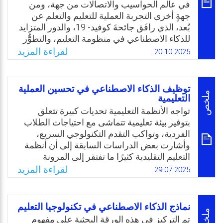
في عالم الحواسيب والاتصالات من جهة، ومن
على بناء أجيال تتمتع بالمهارات والكفاءات التي
جهةٍ أخرى التجربة العملية للتعليم والتعلم عن
تؤهلها لمواكبة التغيرات السريعة، مع الحفاظ
بُعد، الذي رافَق جائحةَ كوفيد- 19، والدور المتزايد
على قيمها وهويتها الأصيلة.
للذكاء الاصطناعي في منظومة التعليم، والتطوُّر
Email
Twitter
Facebook
WhatsApp
المتنامي في تطبيقاته وأنظمته، كما أشارت بعض
لقراءة المزيد
20-10-2025
الدراسات السابقة. هذه التغيُّرات التكنولوجية
الحديثة جعلت مسألة خروج المعلم من عناصر
العملية التعليمية مسألة واقعيةً واردًا حدوثُها؛
توظيف الذكاء الاصطناعي في تحسين العملية
نتيجةً لإمكانية الاستعاضة عن أدواره التي كان
ملخص
التعليمية
يقوم بها من تعليم وتقييم والرد على استفسارات
تواجه الأنظمة التعليمية تحديات كبيرة تتعلق
الطلبة، من خلال الاعتماد على التقنيات
بتوفير بيئة تعليمية تتماشى مع احتياجات الطلاب
التكنولوجية الحديثة.
الفردية، وتواكب التقدم التكنولوجي السريع،
وأشارت بعض الدراسات السابقة إلى أن أنظمة
Email
Twitter
Facebook
WhatsApp
التعليم التقليدية كثيرًا ما تفتقر إلى المرونة
اللازمة لتلبية احتياجات التنوع بين الطلاب. وهنا
لقراءة المزيد
29-07-2025
يكمن دور الذكاء الاصطناعي في سد هذه
الفجوات من خلال توفير بيئات تعليمية تفاعلية
وشخصية تجعل عملية التعلم أكثر كفاءة وفعالية؛
نماذج الذكاء الاصطناعي في تكنولوجيا التعليم
وعلى سبيل المثال، يمكن للأنظمة الذكية تحليل
ملخص
تم التركيز في هذه الورقة البحثية على مفهوم