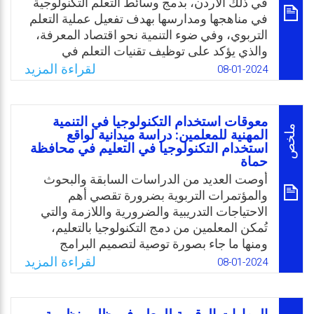
الدراسة.
في ذلك الأردن، بدمج وسائط التعلم التكنولوجية
في مناهجها ومدارسها بهدف تفعيل عملية التعلم
Email
Twitter
Facebook
WhatsApp
التربوي، وفي ضوء التنمية نحو اقتصاد المعرفة،
والذي يؤكد على توظيف تقنيات التعلم في
التدريس. ومن خلال عمل الباحث كمعلم
لقراءة المزيد
08-01-2024
للحاسوب لاحظ قلة استخدام المستحدثات
التكنولوجية في التعليم بالرغم من توافر العديد
منها في مراكز مصادر التعلم والمدارس، كما
معوقات استخدام التكنولوجيا في التنمية
لاحظ ضعف تحصيل الطلبة. وفي ضوء ما سبق
ملخص
المهنية للمعلمين: دراسة ميدانية لواقع
برزت الحاجة لإجراء هذه الدراسة كمحاولة
استخدام التكنولوجيا في التعليم في محافظة
حماة
للتعرف على مستوى توظيف المعلمين لتكنولوجيا
أوصت العديد من الدراسات السابقة والبحوث
التعليم وأثرها على التحصيل الدراسي من وجهة
والمؤتمرات التربوية بضرورة تقصي أهم
معلمي الحاسوب في الأردن.
الاحتياجات التدريبية والضرورية واللازمة والتي
Email
Twitter
Facebook
WhatsApp
تُمكن المعلمين من دمج التكنولوجيا بالتعليم،
ومنها ما جاء بصورة توصية لتصميم البرامج
التدريبية للمعلمين الجدد لتتضمن الاحتياجات
لقراءة المزيد
08-01-2024
التدريبية، ومحاولة الاطلاع على أحدث التطورات
في مجال دمج التقنيات الحديثة في التعليم،
وأكدت المؤتمرات التربوية المختلفة على ضرورة