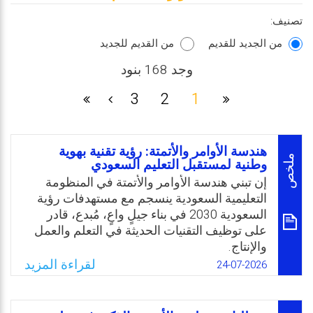
تصنيف:
من الجديد للقديم
من القديم للجديد
وجد 168 بنود
3
2
1
هندسة الأوامر والأتمتة: رؤية تقنية بهوية
ملخص
وطنية لمستقبل التعليم السعودي
إن تبني هندسة الأوامر والأتمتة في المنظومة
التعليمية السعودية ينسجم مع مستهدفات رؤية
السعودية 2030 في بناء جيلٍ واعٍ، مُبدع، قادر
على توظيف التقنيات الحديثة في التعلم والعمل
والإنتاج.
ومع إطلاق المملكة لنماذجها الوطنية، وتعزيز
لقراءة المزيد
24-07-2026
منظومة التشريعات والضوابط التي تدعم
الاستخدام الأخلاقي للتقنية، أصبح المعلم والأستاذ
الجامعي ركيزة أساسية في قيادة هذا التحول،