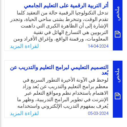
لتصميم بيئات التعلم الشخصية.
وطرق للتعليم والتعلم متماهية مع خصوصية
أثر التربية الرقمية على التعليم الجامعي
المتعلم-الإنسان. والسؤال: هل هناك علاقة بين
ملخص
Email
Twitter
Facebook
WhatsApp
تدخل التكنولوجيا الرقمية حالة من التعقيد كلما
تكنولوجيا التعليم وعمليات التعليم والتعلم؟ وكيف
تقدم الوقت، وتنخرط بشتى مناحي الحياة، وتجدر
يمكن لهذه العلاقة أن تساهم بتنمية مهنية
الإشارة إلى أن الظاهرة الكبرى التي داهمت
المعلم؟ وتساعد على إرساء اسس للتفكير
التربويين هي التسارع الهائل في تقنية
الابداعي لدى المتعلم؟
المعلومات، ورقمنة الواقع، وإغراق الأفراد ومن
بينهم الطلبة بالتفاصيل الرقمية، وهنا ظهرت
Email
Twitter
Facebook
WhatsApp
لقراءة المزيد
14-04-2024
مشكلة البعض الذين تأخروا عن قطار التربية
الرقمية، مشككين بدورها وأهميتها، متغافلين أن
الواقع يفرض أدواته الجديدة والتي لا بد من
التصميم التعليمي لبرامج التعليم والتدريب عن
امتلاكها لمواكبة تغييرات الحياة الجديدة. وظهرت
ملخص
بُعد
الفجوة الحاصلة بين مستوى الطلبة ومعلميهم
لوحظ في الآونة الأخيرة التطور السريع في
بالتعاطي الفعّال مع الحياة الرقمية، بالإضافة
معظم برامج التعليم والتدريب عن بُعد وزاد
لظهور مشكلة رفض بعض الأكاديميين مواكبة
الاهتمام باستخدام نظم ومواقع التعلم عبر
التطور وتمسكهم بالطرق التقليدية. وجاءت هذه
الإنترنت في تطوير البرامج التدريبية، وظهر ما
الدراسة لمعرفة أثر التربية الرقمية على التعليم
يُعرف بمفهوم التدريب الإلكتروني واستخدامه
الجامعي، معوقاته، وأهمية التربية الرقمية في
للحد من الفروق الاجتماعية والثقافية وتخطي
لقراءة المزيد
05-03-2024
العملية التربوية.
قيود الزمان والمكان والتكلفة المادية؛ ومن هنا
جاء الاهتمام بمجال التصميم التعليمي في كافة