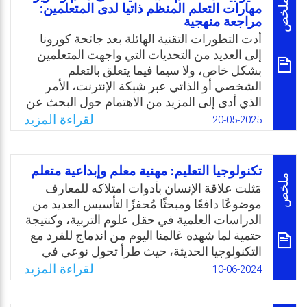
ومن تلك التطبيقات تطبيق ChatGPT وهو نموذج
ملخص
مهارات التعلم المنظم ذاتيا لدى المتعلمين:
مراجعة منهجية
البرمجة اللغوية العصبية، ويهدف لإنشاء نص
لغوي علمي. وقد أظهر التطبيق أداءًا متفوقًا في
أدت التطورات التقنية الهائلة بعد جائحة كورونا
مجموعة متنوعة من المجالات في الحياة مثل
إلى العديد من التحديات التي واجهت المتعلمين
تقديم محتوى علمي متكامل وإنشاء مقالات
بشكل خاص، ولا سيما فيما يتعلق بالتعلم
قصيرة.
الشخصي أو الذاتي عبر شبكة الإنترنت، الأمر
الذي أدى إلى المزيد من الاهتمام حول البحث عن
Email
Twitter
Facebook
WhatsApp
المهارات اللازمة لرفع مستوى المعرفة التقنية
لقراءة المزيد
20-05-2025
والتنظيم الذاتي. وعليه، تقدم هذه الدراسة
استعراضًا أدبيًا حول الدراسات الحديثة التي
أجريت بين عامي (2018-2024) م حول تأثير
تكنولوجيا التعليم: مهنية معلم وإبداعية متعلم
بيئات التعلم الشخصية personal learning
ملخص
مَثلت علاقة الإنسان بأدوات امتلاكه للمعارف
environments (PLE) لدعم وتعزيز التعلم
موضوعًا دافعًا ومبحثًا مُحفزًا لتأسيس العديد من
المنظم ذاتيًا Self-Regulated Learning (SRL).
الدراسات العلمية في حقل علوم التربية، وكنتيجة
حيث توضح بالتفصيل عِلة ملائمتهما لبعضهما
حتمية لما شهده عَالمنا اليوم من اندماج للفرد مع
وتنافس موضوعات الدراسة الخاصة بهما. كما
التكنولوجيا الحديثة، حيث طرأ تحول نوعي في
وتشرح أدوار ووظائف كل مفهوم على حده
أداء المعلم والمتعلم داخل الأنظمة التربوية. كما
لقراءة المزيد
10-06-2024
وكيف يؤثر ويتأثر بعضهما على الآخر، بالإضافة
وساهمت التكنولوجيا في تجويد نوعية عمليات
إلى تحديد المنصات الفعّالة المتاحة عبر الإنترنت
البحث ونواتجها، وكانت سبب حقيقي لبروز أنماط