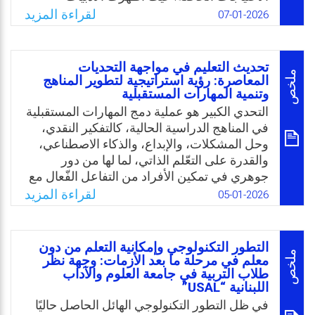
السابقة فجوة كبيرة فيما يتعلق بفهم كيفية
لقراءة المزيد
Email
Twitter
Facebook
WhatsApp
07-01-2026
استخدام الذكاء الاصطناعي لتحسين نتائج التعلم
لهؤلاء الطلاب وتسهيل دمجهم في البيئات
التعليمية التقليدية. أضف لذلك تفتقر الأبحاث إلى
تحديث التعليم في مواجهة التحديات
تقييم متكامل للتحديات التي تواجه توظيف هذه
ملخص
المعاصرة: رؤية استراتيجية لتطوير المناهج
وتنمية المهارات المستقبلية
التقنيات، مثل: التحيّز الخوارزمي، وقضايا
الخصوصية، والمشاكل الاجتماعية والخلفية
التحدي الكبير هو عملية دمج المهارات المستقبلية
المرتبطة باستخدام الذكاء الاصطناعي في بيئات
في المناهج الدراسية الحالية، كالتفكير النقدي،
تعليم الطلبة ذوي الاحتياجات الخاصة.
وحل المشكلات، والإبداع، والذكاء الاصطناعي،
والقدرة على التعّلم الذاتي، لما لها من دور
Email
Twitter
Facebook
WhatsApp
جوهري في تمكين الأفراد من التفاعل الفّعال مع
بيئات العمل والحياة المتغيرة. ويتزامن ذلك مع
لقراءة المزيد
05-01-2026
ضرورة تعزيز الهوية الوطنية والانتماء، بوصفهما
ركائز أساسية لبناء التماسك المجتمعي والحفاظ
على خصوصية الثقافة الوطنية في ظل العولمة.
التطور التكنولوجي وإمكانية التعلم من دون
وعليه، جاءت هذه الورقة البحثية لتطرح رؤية
ملخص
معلم في مرحلة ما بعد الأزمات: وجهة نظر
طلاب التربية في جامعة العلوم والآداب
استراتيجية لتطوير المناهج الدراسية، تستند إلى
اللبنانية “USAL”
تحليل الواقع التعليمي الراهن، وتستشرف آفاق
في ظل التطور التكنولوجي الهائل الحاصل حاليًا
المستقبل، سعيًا لإرساء منظومة تعليمية قادرة