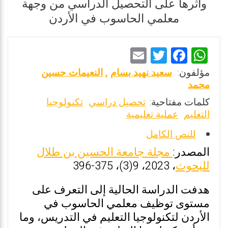
وأثرها على التحصيل الدراسي من وجهة
معلمي الحاسوب في الأردن
E
T
F
W
m
wi
a
h
مؤلفون:
سعيد نهيد بسام
,
النعيمات حسين
ai
tt
ce
at
محمد
l
er
b
s
كلمات مفتاحية:
تحصيل دراسي
تكنولوجيا
التعليم
عملية تعليمية
o
A
o
p
للنص الكامل
k
p
المصدر:
مجلة جامعة الحسين بن طلال
للبحوث
، 2023، 9(3)، 375-396
هدفت الدراسة الحالية إلى التعرف على
مستوى توظيف معلمي الحاسوب في
الأردن لتكنولوجيا التعليم في التدريس، وما