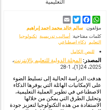
التعليمية
E
T
F
W
m
wi
a
h
مؤلفون:
سالم خالد محمد احمد إبراهيم
ai
tt
ce
at
كلمات مفتاحية:
أساليب تدريسية
تكنولوجيا
l
er
b
s
التعليم
ذكاء اصطناعي
o
A
للنص الكامل
o
p
المصدر:
المجلة الدولية للتعليم بالإنترنت
،
k
p
2025، 24(1)، 1-28
هدفت الدراسة الحالية إلى تسليط الضوء
على الإمكانيات الهائلة التي يوفرها الذكاء
الاصطناعي في تطوير العملية التعليمية،
وتحليل الطرق التي يمكن من خلالها
الاستفادة من هذه التكنولوجيا لتعزيز جودة