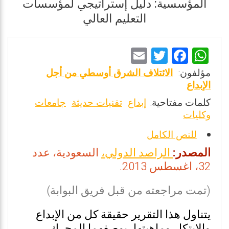
المؤسسية: دليل إستراتيجي لمؤسسات
التعليم العالي
E
T
F
W
m
wi
a
h
مؤلفون:
الائتلاف الشرق أوسطي من أجل
ai
tt
ce
at
الإبداع
l
er
b
s
كلمات مفتاحية:
إبداع
تقنيات حديثة
جامعات
وكليات
o
A
o
p
للنص الكامل
k
p
المصدر:
الراصد الدولي،
السعودية، عدد
32، اغسطس 2013.
(تمت مراجعته من قبل فريق البوابة)
يتناول هذا التقرير حقيقة كل من الإبداع
والابتكار وماهيتها، بوصفهما المحرك