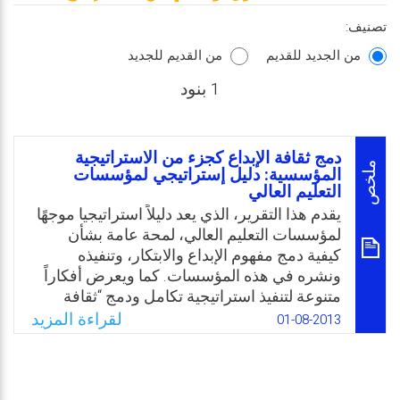
تصنيف:
من الجديد للقديم
من القديم للجديد
1 بنود
دمج ثقافة الإبداع كجزء من الاستراتيجية
ملخص
المؤسسية: دليل إستراتيجي لمؤسسات
التعليم العالي
يقدم هذا التقرير، الذي يعد دليلاً استراتيجيا موجهًا
لمؤسسات التعليم العالي، لمحة عامة بشأن
كيفية دمج مفهوم الإبداع والابتكار، وتنفيذه
ونشره في هذه المؤسسات. كما ويعرض أفكاراً
متنوعة لتنفيذ استراتيجية تكامل ودمج “ثقافة
الإبداع” في الجامعات، التي من المفترض أن
لقراءة المزيد
01-08-2013
تكون أساسًا لرفع مستوى الوعي لهذا المفهوم
في الجامعات.
Email
Twitter
Facebook
WhatsApp