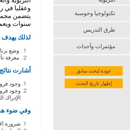
التربوية وال
التربوية
وعقليا في ري
تكنولوجيا وحوسبة
سنوات ويعمل
طرق التدريس
لذلك يهدف ا
مؤتمرات وأحداث
وضع برنام
معرفة تأث
أشارت نتائج 
عودة لبحث سابق
إظهار تاريخ البحث
وجود فروق
وجود فروق
الإدراك 
وفي ضوء هذه 
ضرورة الا