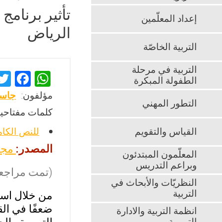
تأثير برنامج
إعداد المعلّمين
الرياض
التربية الخاصّة
التربية في مرحلة
F
W
الطفولة المبكرة
a
h
مؤلفون:
جاسم
التطور المهني
ce
at
كلمات مفتاحية
b
s
القياس والتقويم
للنص الكا
o
A
المصدر:
مجل
o
p
المعلّمون المبتدئون
وبراعم التدريس
k
p
(تمت مراجعت
النظريّات والأبحاث في
التربية
من خلال استط
ضعفًا في الق
انظمة التربية والادارة