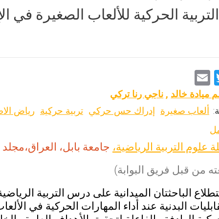
 التربية الحركية للألعاب الصغيرة في
E
T
m
wi
 ميادة خالد
,
ناجي رنا تركي
ai
tt
:
ألعاب صغيرة
إدراك حس حركي
تربية حركية
رياض الا
l
er
مل
ة علوم التربية الرياضية،
جامعة بابل، العراق،مجلد 6، عدد 1، ص ص: 116-144.
ه من قبل فريق البوابة)
لاع الباحثتان الميدانية على درس التربية الرياض
ابليات البدنية عند أداء المهارات الحركية في الألعا