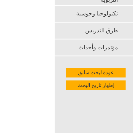
التربوية
k
App
تكنولوجيا وحوسبة
طرق التدريس
مؤتمرات وأحداث
عودة لبحث سابق
إظهار تاريخ البحث