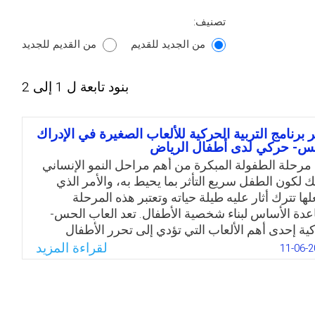
تصنيف:
من الجديد للقديم
من القديم للجديد
بنود تابعة ل 1 إلى 2
ير برنامج التربية الحركية للألعاب الصغيرة في الإدراك
س- حركي لدى أطفال الرياض
 مرحلة الطفولة المبكرة من أهم مراحل النمو الإنساني
ك لكون الطفل سريع التأثر بما يحيط به، والأمر الذي
لها تترك أثار عليه طيلة حياته وتعتبر هذه المرحلة
اعدة الأساس لبناء شخصية الأطفال. تعد العاب الحس-
ية إحدى أهم الألعاب التي تؤدي إلى تحرر الأطفال
عهم إلى التلقائية وحرية الحركة والاستكشاف والتفكير
لقراءة المزيد
11-06-2
قيق أكبر قدر من الإبداع وان الأطفال من خلال اللعب
مون بتفريغ انفعالاتهم مما يدفعهم إلى الإحساس
ركة لذا فقد ارتأت الباحثتان القيام بإعداد برنامج تعليمي
لعاب الصغيرة ومعرفة مدى تنمية الإدراك الحس –