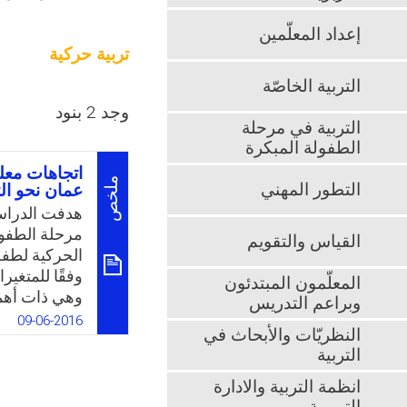
إعداد المعلّمين
تربية حركية
التربية الخاصّة
وجد 2 بنود
التربية في مرحلة
الطفولة المبكرة
اتجاهات معل
ملخص
التطور المهني
عمان نحو الت
هدفت الدراسة
مرحلة الطفول
القياس والتقويم
الحركية لطفل
وفقًا للمتغير
المعلّمون المبتدئون
وهي ذات أهم
وبراعم التدريس
والضعف في ات
09-06-2016
النظريّات والأبحاث في
للارتقاء ببرا
التربية
أهمية هذه ال
المحلي، وأنه
انظمة التربية والادارة
المعلمين نحو ا