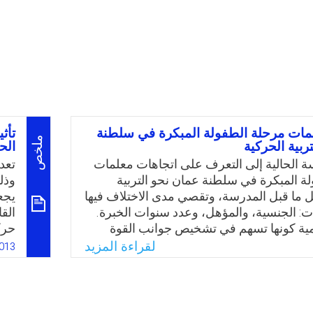
مات مرحلة الطفولة المبكرة في سلطنة
تأث
ملخص
ربية الحركية
الح
 الحالية إلى التعرف على اتجاهات معلمات
تعد
ة المبكرة في سلطنة عمان نحو التربية
وذل
 ما قبل المدرسة، وتقصي مدى الاختلاف فيها
يجع
ات: الجنسية، والمؤهل، وعدد سنوات الخبرة.
الق
ية كونها تسهم في تشخيص جوانب القوة
حرك
جاهات المعلمات، الأمر الذي يمثل مرتكزًا
ودف
لقراءة المزيد
013
مج إعداد الطفل في السلطنة. ومما يزيد من
لتح
دراسة، أنها الأولى من نوعها على المستوى
يقو
ا تسهم في سد النقص الحاد في أدب اتجاهات
بالح
لتربية الحركية محليًا وعالميًا.
للأ