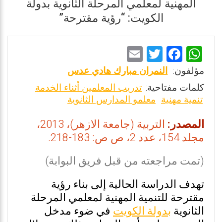
المهنية لمعلمي المرحلة الثانوية بدولة
الكويت: “رؤية مقترحة”
E
T
F
W
m
wi
a
h
مؤلفون:
النمران مبارك هادي عدس
ai
tt
ce
at
كلمات مفتاحية:
تدريب المعلمين أثناء الخدمة
l
er
b
s
تنمية مهنية
معلمو المدارس الثانوية
o
A
المصدر:
التربية (جامعة الازهر)، 2013،
o
p
مجلد 154، عدد 2، ص ص: 183-218.
k
p
(تمت مراجعته من قبل فريق البوابة)
تهدف الدراسة الحالية إلى بناء رؤية
مقترحة للتنمية المهنية لمعلمي المرحلة
الثانوية
بدولة الكويت
في ضوء مدخل