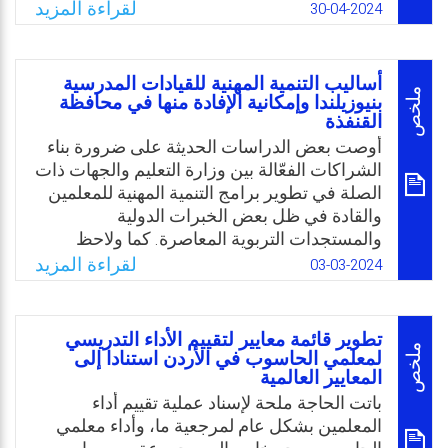
سيدرسها لاحقًا، كما أن ممارسته للتربية العملية
لقراءة المزيد
Email
Twitter
Facebook
WhatsApp
30-04-2024
التدريبية تتم بصورة شكلية؛ وهنالك غياب للعلاقة
التكاملية بين كليات التربية ووزارة التربية والتعليم
بمدارسها واقتصار دورها على الدور التقليدي
أساليب التنمية المهنية للقيادات المدرسية
الخاص بإعداد المعلم؛ وأن انقطاع الصلة بين
ملخص
بنيوزيلندا وإمكانية الإفادة منها في محافظة
القنفذة
خريجي كليات التربية عن كلياتهم يمثل فجوة بين
ما لأعضاء هيئة التدريس بالجامعة من معرفة
أوصت بعض الدراسات الحديثة على ضرورة بناء
متجددة والتطبيق التربوي العملي لها؛ وقصور أداء
الشراكات الفعّالة بين وزارة التعليم والجهات ذات
كليات التربية والمدارس بتأدية أدوارهم بفاعلية
الصلة في تطوير برامج التنمية المهنية للمعلمين
في تنمية المعلمين مهنيًا بالإضافة لضعف التنسيق
والقادة في ظل بعض الخبرات الدولية
بين كليات التربية ووحدات التدريب.
والمستجدات التربوية المعاصرة. كما ولاحظ
الباحث من خلال عمله في الإطار التعليمي
لقراءة المزيد
03-03-2024
Email
Twitter
Facebook
WhatsApp
المدرسي تدني وقلة أساليب التنمية المهنية
للقيادات المدرسية، مما دفعه لإجراء هذه
الدراسة لاقتراح تصور لتطوير أساليب التنمية
تطوير قائمة معايير لتقييم الأداء التدريسي
المهنية المقدمة للقيادات المدرسية في محافظة
ملخص
لمعلمي الحاسوب في الأردن استنادا إلى
المعايير العالمية
القنفذة بالمملكة العربية السعودية، وذلك في
ضوء خبرة دولة نيوزيلندا في التنمية المهنية.
باتت الحاجة ملحة لإسناد عملية تقييم أداء
وتحددت مشكلة الدراسة بمعرفة أساليب التنمية
المعلمين بشكل عام لمرجعية ما، وأداء معلمي
المهنية للقيادات المدرسية بنيوزيلندا وإمكانية