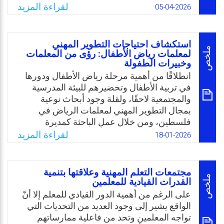
مهارات الذكاء الاجتماعي من المُحددات الأساسية
لقراءة المزيد
05-04-2026
Email
Twitter
Facebook
WhatsApp
لجودة التفاعل التربوي داخل الصف، وتشمل
القدرة على فهم الآخرين، إدارة العلاقات المهنية،
وتقديم استجابات انفعالية ملائمة.
استكشاف احتياجات التطوير المهني
من جانب آخر، أكدت دراسات سابقة على أهمية
ملخص
لمعلمات رياض الأطفال: رؤى من المعلمات
وخبيرات الطفولة
دور المديرين ونوابهم في تقييم الكفاءات
الاجتماعية للمعلمين بدقة وموضوعية أعلى من
انطلاقًا من أهمية مرحلة رياض الأطفال ودورها
التقييم الذاتي؛ ومع ذلك، لا تتوفر حتى الآن
في تربية الأطفال وتحضيرهم للبيئة المدرسية
دراسات ميدانية ممنهجة تناولت هذا النوع من
والمجتمعية لاحقًا، ولقلة وجود أبحاث نوعية
التقييم الخارجي في شرقي القدس، مما شكل
بمجال التطوير المهني لمعلمات الرياض في
فراغًا معرفيًا استدعي لمثل هذا البحث ومعالجته.
فلسطين، ومن خلال عمل الباحثة كمديرة
مدرسة وروضة خاصة ارتأت التركيز على جودة
لقراءة المزيد
18-01-2026
Email
Twitter
Facebook
WhatsApp
مخرجات هذه المرحلة من خلال تطويرهن
المهني اللازم لرفع مستوى الأداء، والإشادة
بدورهن باكتساب معرفة ومهارات للأطفال، كما
مجتمعات التعلم المهنية وعلاقتها بتنمية
وأن هناك رؤى مميزة يمكن الاستفادة منها من
ملخص
القدرات القيادية للمعلمين
المعلمات وخبرتهن، وكذلك من مديرات رياض
على الرغم من أهمية الدور القيادي للمعلم إلا أنّ
الأطفال والمشرفات كونهن خبيرات بمجال
الواقع يشير إلى وجود العديد من التحديات التي
الطفولة مما يساعد على تحديد وبناء احتياجات
تواجه المعلمين وتحد من فاعلية ممارساتهم