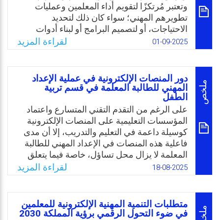
المؤسسات التعليمية.
وتعتبر مُرتكزًا لتقويم أداء المعلمين وعمليات
تطويرهم المهني؛ سواء كان ذلك لتحديد
Email
Twitter
Facebook
WhatsApp
الاحتياجات، أو لتصميم البرامج أو لبناء أدوات
قياس الأداء. ونظرًا لأهمية ارتباط تحديد
لقراءة المزيد
01-09-2025
الاحتياجات التدريبية للقيادات المدرسية بمعايير
الرخصة المهنية، لضمان كفاءة أدائهم بما يتوافق
مع متطلبات المهنة، وعليه جاءت الدراسة الحالية
دور المنصات الإلكترونية في عملية الإعداد
لتحديد الاحتياجات التدريبية للقيادات المدرسية
ملخص
المهني للطالبة المعلمة في قسم تربية
الطفل
في ضوء المعايير التربوية للرخصة المهنية.
على الرغم من التقدم التقني المتسارع واعتماد
Email
Twitter
Facebook
WhatsApp
المؤسسات التعليمية على المنصات الإلكترونية
كوسيلة داعمة في التعليم والتدريب، إلا أن مدى
فاعلية هذه المنصات في الإعداد المهني للطالبة
المعلمة لا يزال محل تساؤل، خاصة فيما يتعلق
بجاهزيتها لممارسة المهنة، وتنمية مهاراتها
لقراءة المزيد
18-08-2025
التربوية والرقمية، وربطها بين الجانب النظري
والتطبيقي في بيئة افتراضية. وعليه، تتمثل
مشكلة البحث في محاولة الكشف عن دور
متطلبات التنمية المهنية الإلكترونية للمعلمين
المنصات الإلكترونية في دعم وتطوير الإعداد
ملخص
في ضوء التحول الرقمي برؤية المملكة 2030