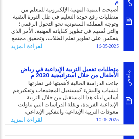
م
المهني للطالبة المعلمة في قسم تربية الطفل،
والتعرف إلى مدى استفادتها من هذه المنصات
أصبحت التنمية المهنية الإلكترونية للمعلم من
في تنمية الكفايات اللازمة لممارسة مهنة التعليم
متطلبات رفع جودة التعليم في ظل الثورة التقنية
بفعالية. وتتمثل المشكلة بالسؤال: ما دور
وتوجه المملكة السعودية نحو التحول الرقمي؛
المنصات الإلكترونية في عملية الإعداد المهني
والتي تُسهم في تطوير كفاياته المهنية، الأمر الذي
للطالبة المعلمة في قسم تربية الطفل؟
ينعكس على تطوير تعلم الطلاب، وتحقيق مجتمع
التعلم،
لقراءة المزيد
16-05-2025
Email
Twitter
Facebook
WhatsApp
في حين أكدت بعض الدراسات المحلية على
ضعف استخدام المعلمين للتقنيات الحديثة في
التعليم، واحتياج المعلمين إلى التنمية المهنية على
متطلبات تفعيل التربية الإبداعية في رياض
استخدام التكنولوجيا في التدريس. وفي ظل
ملخص
الأطفال من خلال استراتيجية 2030 م
الخدمات التعليمية الرقمية التي انتجتها الثورة
جاءت الدراسة الحالية لأهميتها في نظرتها
الرقمية أصبحت عملية التنمية المهنية ضرورة
للشباب والنشء كمستقبل المجتمعات وتفكيرهم
ملحة لتحسين مهارات المعلم وتوعيته
أساس لبناء هذا المستقبل من خلال التربية
بالمستحدثات التكنولوجية وتوظيفها في التعليم.
الإبداعية الفريدة، ولقلة الدراسات التي تناولت
وعليه جاءت هذه الدراسة للتعرف على
معوقات التربية الإبداعية والتفكير الإبداعي،
المتطلبات المهنية الإلكترونية للمعلمين في ضوء
وللضرورة الملحة للتربية الإبداعية بعصر يتوفر
لقراءة المزيد
10-05-2025
التحول الرقمي برؤية المملكة 2030.
فيه تغيير المعلومات باستمرار، ووجود الكثير من
الممارسات الخطأ ومن الروضة والتي تقلل من
Email
Twitter
Facebook
WhatsApp