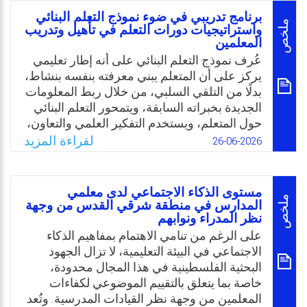
بمدينة أبشة أثناء التطبيق في المدارس الثانوية،
برنامج تدريبي في ضوء نموذج التعلم البنائي
من وجهة نظر عينة طلبة السنة الثالثة المسجلين
ملخص
واستراتيجيات دورات التعلم في تأهيل وتدريب
المعلمين
في برنامج التربية العملية نهاية العام الدراسي
2025 م.
عُرف نموذج التعلم البنائي على أنه إطار تعليمي
يركز على أن المتعلم يبني معرفته بنفسه بنشاط،
Email
Twitter
Facebook
WhatsApp
بدلًا من التلقي السلبي، من خلال ربط المعلومات
الجديدة بخبراته السابقة، ويتمحور التعلم البنائي
حول المتعلم، ويستخدم التفكير العلمي والتعاون،
ويُطبّق غالبًا عبر مراحل: التهيِئة، الاستكشاف،
لقراءة المزيد
26-06-2026
الشرح، التفصيل، والتقويم.
وتُعد دورة التعلم بمختلف تطور مراحلها من
الطرق التدريسية التي تم اقتراحها لمعالجة
مستوى الذكاء الاجتماعي لدى معلمي
صعوبات التعلم وتحسين مستوى تحصيل
ملخص
المدارس في منطقة شرقي القدس من وجهة
نظر المدراء ونوابهم
المتعلمين. وتقوم على ثلاث مرتكزات أساسية
وهي: الاستقصاء والمعرفة ودينامية جماعة
على الرغم من تنامي الاهتمام بمفاهيم الذكاء
التعلم، ومن خلالها يتحول الصف الدراسي الى
الاجتماعي في البيئة التعليمية، لا تزال الجهود
مجموعة عمل واحدة لكل عضو فيه دوره
البحثية الفلسطينية في هذا المجال محدودة،
ونشاطه، ويتحول المعلم الى مراقب لسير
خاصة بما يتعلق بالتقييم الموضوعي لكفاءات
العملية التعليمية.
المعلمين من وجهة نظر القيادات المدرسية. وتُعد