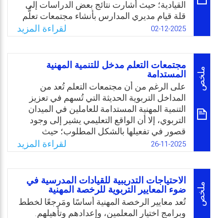
التطوير المناسبة والمتوقعة لمعلمات رياض
القيادية؛ حيث أشارت نتائج بعض الدراسات إلى
الأطفال.
قلة قيام مديري المدارس بأنشاء مجتمعات تعلُّم
مهنية
لقراءة المزيد
Email
Twitter
Facebook
WhatsApp
02-12-2025
متخصصة، وكذلك محدودية مشاركتهم بنشر
المعرفة لتقديم الدعم الفني اللازم للمعلمين
وتحسين أداءهم، وضعف تقديمهم حلولاً عملية
مجتمعات التعلم مدخل للتنمية المهنية
للمشكلات التي تواجه المعلمين. وعليه، تبيّن أن
ملخص
المستدامة
هناك العديد من الصعوبات التي تواجه مراحل
على الرغم من أن مجتمعات التعلم تُعد من
التعليم المختلفة والتي قد تحدُّ من فاعلية
المداخل التربوية الحديثة التي تُسهم في تعزيز
ممارسة أدوار القيادة للمعلمين وتمكينهم
التنمية المهنية المستدامة للعاملين في الميدان
وتحفيزهم مهنيًا، ونظرًا لدور وأهمية هذا المجتمع
التربوي، إلا أن الواقع التعليمي يشير إلى وجود
المهني جاءت هذه الدراسة
قصور في تفعيلها بالشكل المطلوب؛ حيث
للتعرف على مجتمعات التعلم المهنية وعلاقتها
تعترضها معوقات متعددة، مثل ضعف الإمكانات
لقراءة المزيد
26-11-2025
بتنمية القدرات القيادية للمعلمين.
والبنية التحتية، وسيادة أساليب التقييم التقليدية،
وغياب ثقافة التعاون والتعلم المستمر بين
Email
Twitter
Facebook
WhatsApp
المعلمين. ومن هنا تحددت مشكلة الدراسة في
الاحتياجات التدريبية للقيادات المدرسية في
البحث عن الكيفية التي تُمكن مجتمعات التعلم
ملخص
ضوء المعايير التربوية للرخصة المهنية
ألمساهمة في تحقيق التنمية المهنية المستدامة،
تُعد معايير الرخصة المهنية أساسًا ومَرجعًا لخطط
والكشف عن أبرز التحديات التي تعوق تفعيلها في
وبرامج اختيار المعلمين، وإعدادهم وتأهيلهم.