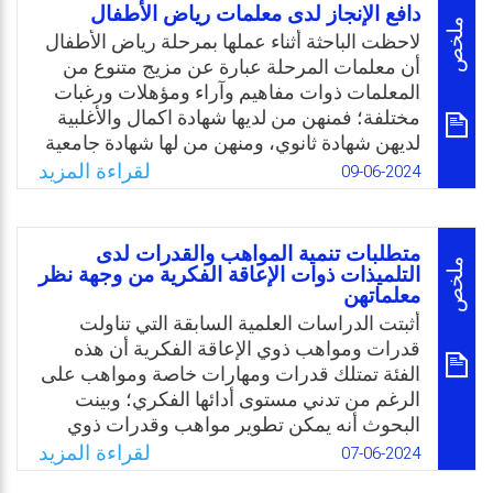
الإبداع ولا يعرف أحد مدى خطورتها، ولتوضيح
دافع الإنجاز لدى معلمات رياض الأطفال
أهمية دور التنشئة الاجتماعية ومؤسساتها
ملخص
لاحظت الباحثة أثناء عملها بمرحلة رياض الأطفال
المختلفة في دعم التربية الإبداعية أو قمعها،
أن معلمات المرحلة عبارة عن مزيج متنوع من
ولتسليط الضوء على التربية الإبداعية في دور
المعلمات ذوات مفاهيم وآراء ومؤهلات ورغبات
رياض الأطفال نظرًا لأن السنوات الأولى من عمر
مختلفة؛ فمنهن من لديها شهادة اكمال والأغلبية
الطفل تمثل حجر الأساس لما بَعد.
لديهن شهادة ثانوي، ومنهن من لها شهادة جامعية
ولكن في غير تخصص التربية ورياض الأطفال،
Email
Twitter
Facebook
WhatsApp
لقراءة المزيد
09-06-2024
والقليل منهن من تخرجت بتخصص رياض
الأطفال والأغلبية تعمل معلمة روضة لأنها لم تجد
عمل آخر، وقلة منهن لهن رغبة بتعليم رياض
متطلبات تنمية المواهب والقدرات لدى
الأطفال. وعليه، فإن الدافع نحو عملية التعليم
ملخص
التلميذات ذوات الإعاقة الفكرية من وجهة نظر
معلماتهن
يحتاج إلى المزيد من البحث لا سيما بعلاقته
بمتغيرات عدة كالحالة الاجتماعية والمستوى
أثبتت الدراسات العلمية السابقة التي تناولت
التعليمي ومدة الخدمة وبُعد الروضة أو قربها من
قدرات ومواهب ذوي الإعاقة الفكرية أن هذه
سكن المعلمة. ولقلة الدراسات في هذا المجال
الفئة تمتلك قدرات ومهارات خاصة ومواهب على
قررت الباحثة دراسة دافع الإنجاز لدى معلمات
الرغم من تدني مستوى أدائها الفكري؛ وبينت
رياض الأطفال.
البحوث أنه يمكن تطوير مواهب وقدرات ذوي
الإعاقة الفكرية من خلال ممارستها، والتدريب
لقراءة المزيد
07-06-2024
Email
Twitter
Facebook
WhatsApp
المستمر عليها؛ ومن واقع خبرة الباحثة في العمل