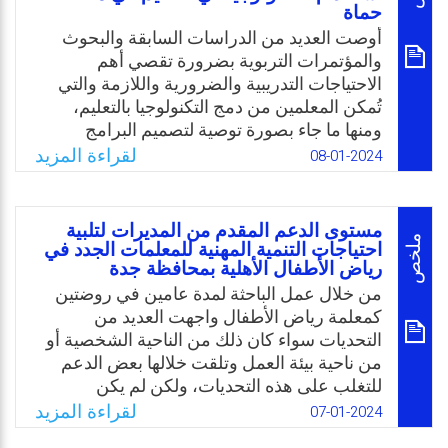
حماة
الطالب كفرد، والمدرسة كمؤسسة اجتماعيّة
أوصت العديد من الدراسات السابقة والبحوث
تنظيميّة، بهدف الوصول للعمل بجودة عالية، وإلى
والمؤتمرات التربوية بضرورة تقصي أهم
الاستثمار الأقصى للطاقات الكامنة بهم وعلى
الاحتياجات التدريبية والضرورية واللازمة والتي
أحسن وجه. وعليه، تحددت مشكلة الدراسة
تُمكن المعلمين من دمج التكنولوجيا بالتعليم،
بالتعرف على درجة تمكين الإدارة المدرسيّة
ومنها ما جاء بصورة توصية لتصميم البرامج
للمستشارين التّربويين في منطقة الشمال داخل
التدريبية للمعلمين الجدد لتتضمن الاحتياجات
الخط الأخضر، وعلاقتها بالأداء الوظيفي لديهم.
لقراءة المزيد
08-01-2024
التدريبية، ومحاولة الاطلاع على أحدث التطورات
Email
Twitter
Facebook
WhatsApp
في مجال دمج التقنيات الحديثة في التعليم،
وأكدت المؤتمرات التربوية المختلفة على ضرورة
مستوى الدعم المقدم من المديرات لتلبية
الدمج بين التعليم التقليدي والتعليم الإلكتروني
ملخص
احتياجات التنمية المهنية للمعلمات الجدد في
رياض الأطفال الأهلية بمحافظة جدة
في بيئة متمازجة بحيث يكونان مكملان لبعضهما
البعض. وعليه تكمن مشكلة الدراسة الحالية
من خلال عمل الباحثة لمدة عامين في روضتين
بالتساؤل التالي: ما معوقات استخدام التكنولوجيا
كمعلمة رياض الأطفال واجهت العديد من
في التنمية المهنية للمعلمين؟
التحديات سواء كان ذلك من الناحية الشخصية أو
من ناحية بيئة العمل وتلقت خلالها بعض الدعم
Email
Twitter
Facebook
WhatsApp
للتغلب على هذه التحديات، ولكن لم يكن
بمستوى الاحتياج. كما وشهدت ترك اثنتين من
لقراءة المزيد
07-01-2024
زميلاتها للعمل خلال عامهم الأول بسبب عدم