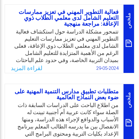
الميداني مع هذه القئة لاحظت تركيز البرامج
التعليمية على المهارات الأكاديمية، وقلة الاهتمام
فعالية التطوير المهني في تعزيز ممارسات
بالمهارات الشخصية والأدائية. كذلك تفتقر
ملخص
التعليم الشامل لدى معلمي الطلاب ذوي
الإعاقة: مراجعة منهجية
الأنظمة التعليمية الخاصة بهم من الإجراءات
الملزمة لتطوير المواهب والقدرات الخاصة بذوي
تتمحور مشكلة الدراسة حول استكشاف فعالية
الإعاقة الفكرية، وعليه، تبلورت مشكلة الدراسة
التطوير المهني في تعزيز ممارسات التعليم
بالسؤال: ما هي متطلبات تنمية المواهب
الشامل لدى معلمي الطلاب ذوي الإعاقة، فعلى
والقدرات لدى التلميذات ذوات الإعاقة الفكرية
الرغم من الأهمية المتزايدة للتعليم الشامل
من وجهة نظر معلماتهن؟
بميدان التربية الخاصة، وفي حدود علم الباحثات
فإن هنالك نقص في الدراسات المتعلقة بدراسة
لقراءة المزيد
29-05-2024
Email
Twitter
Facebook
WhatsApp
تأثير برامج التطوير المهني على معرفة المعلمين
ومهاراتهم وتنفيذ ممارسات التعليم الشامل في
فصولهم الدراسية، كما وسيتم تسليط الضوء على
متطلبات تطبيق مدارس التنمية المهنية على
موضوع استدامة برامج التطوير المهني، وتأثيره
ملخص
ضوء بعض النماذج العالمية
طويل المدى في ممارسات المعلمين ونتائج
من اطلاع الباحث على الدراسات السابقة ذات
الطلبة وثقافة المدرسة، كما وهدفت الدراسة
الصلة سواء كانت عربية أم أجنبية تبينت له
إلى فهم كيفية تقديم الدعم الفعّال للمعلمين،
الأسباب والدوافع لإجراء هذه الدراسة، ومنها:
وتدريبهم على ممارسات التعليم الشامل لأجل
الانفصال بين ما يدرسه الطالب المعلم ببرنامج
تعزيز التعليم العادل والجيد لجميع الطلاب.
الإعداد بكليات التربية ومحتوى البرامج التي