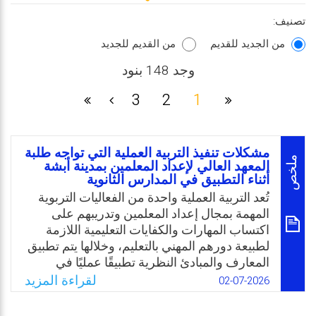
تصنيف:
من الجديد للقديم
من القديم للجديد
وجد 148 بنود
3
2
1
مشكلات تنفيذ التربية العملية التي تواجه طلبة
ملخص
المعهد العالي لإعداد المعلمين بمدينة أبشة
أثناء التطبيق في المدارس الثانوية
تُعد التربية العملية واحدة من الفعاليات التربوية
المهمة بمجال إعداد المعلمين وتدريبهم على
اكتساب المهارات والكفايات التعليمية اللازمة
لطبيعة دورهم المهني بالتعليم، وخلالها يتم تطبيق
المعارف والمبادئ النظرية تطبيقًا عمليًا في
المواقف الميدانية. وبهذه الدراسة يحاول الباحثون
لقراءة المزيد
02-07-2026
التعرف على بعض مشكلات تنفيذ التربية العملية
التي تواجه طلبة المعهد العالي لإعداد المعلمين