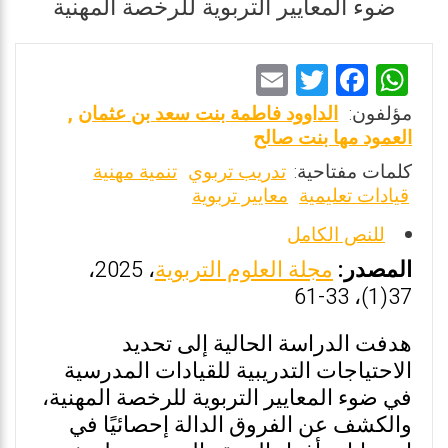
ضوء المعايير التربوية للرخصة المهنية
E
T
F
W
m
wi
a
h
مؤلفون:
الداوود فاطمة بنت سعد بن عثمان
,
ai
tt
ce
at
العمود مها بنت صالح
l
er
b
s
كلمات مفتاحية:
تدريب تربوي
تنمية مهنية
قيادات تعليمية
معايير تربوية
o
A
o
p
للنص الكامل
k
p
المصدر:
مجلة العلوم التربوية
، 2025،
37(1)، 33-61
هدفت الدراسة الحالية إلى تحديد
الاحتياجات التدريبية للقيادات المدرسية
في ضوء المعايير التربوية للرخصة المهنية،
والكشف عن الفروق الدالة إحصائيًا في