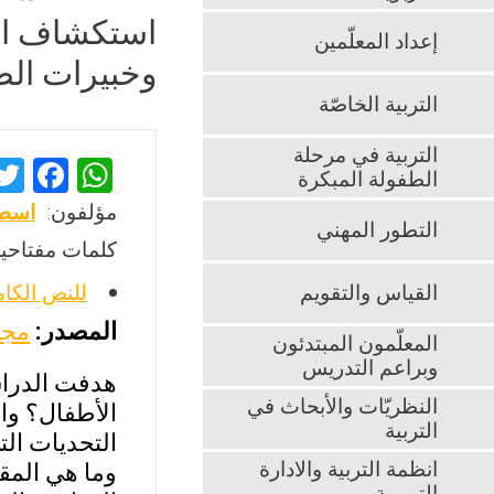
استكشاف احت
إعداد المعلّمين
وخبيرات الط
التربية الخاصّة
التربية في مرحلة
F
W
الطفولة المبكرة
a
h
مؤلفون:
اسطف
التطور المهني
ce
at
كلمات مفتاحية
b
s
القياس والتقويم
للنص الكا
o
A
المصدر:
مجل
o
p
المعلّمون المبتدئون
وبراعم التدريس
k
p
هدفت الدراسة
النظريّات والأبحاث في
الأطفال؟ وال
التربية
التحديات الت
انظمة التربية والادارة
وما هي المق