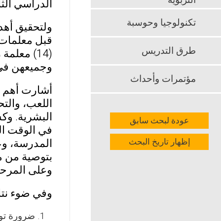
التربوية
الدراسي الثاني م
تكنولوجيا وحوسبة
ولتحقيق أهد
قبل معلمات 
طرق التدريس
(14) معل
وجميعهن في
مؤتمرات وأحداث
أشارت أهم نت
اللعب، والتح
البشرية. وك
عودة لبحث سابق
في الوقت الم
إظهار تاريخ البحث
المدرسة، وعد
بتوصية من مد
وعلى المرح
وفي ضوء نتائ
ضرورة توف