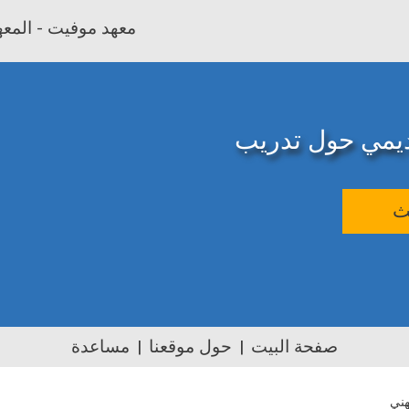
معهد موفيت - المعهد
اديمي حول تدريب
ث
صفحة البيت
حول موقعنا
مساعدة
هني