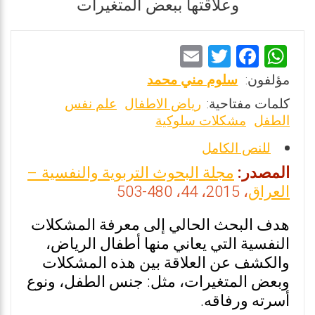
وعلاقتها ببعض المتغيرات
E
T
F
W
m
wi
a
h
مؤلفون:
سلوم مني محمد
ai
tt
ce
at
كلمات مفتاحية:
رياض الاطفال
علم نفس
l
er
b
s
الطفل
مشكلات سلوكية
o
A
للنص الكامل
o
p
المصدر:
مجلة البحوث التربوية والنفسية –
k
p
العراق
، 2015، 44، 480-503
هدف البحث الحالي إلى معرفة المشكلات
النفسية التي يعاني منها أطفال الرياض،
والكشف عن العلاقة بين هذه المشكلات
وبعض المتغيرات، مثل: جنس الطفل، ونوع
أسرته ورفاقه.