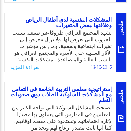
تنبع أهمية الدراسة الحالية من الناحيتين النظرية
والتطبيقية، فمن الناحية النظرية تكمن أهمية
الدراسة بما تضيفه من معلومات ومعرفة جديدة
المشكلات النفسية لدى أطفال الرياض
تثري المكتبة العربية، وبما يتعلق بإمكانية
ملخص
وعلاقتها ببعض المتغيرات
استخدام الكفايات التعليمية وتوظيفها في
يشهد المجتمع العراقي ظروفًا غير طبيعية بسبب
التدريس والتعليم، أما من الناحية التطبيقية فمن
الحروب التي تعرض لها، ولا يزال يتعرض إلى
المتوقع أن تسهم النتائج التي ستصل إليها
تغيرات اجتماعية ونفسية، ومن بين مؤشرات
الدراسة، ومن خلال التوصيات في تحسين
الآثار السلبية على الأسرة والمجتمع العراقي هو
الكفايات التعليمية لدى معلمي المرحلة الثانوية
النسب العالية والمتصاعدة للمشكلات النفسية
ومعلماتها، وتوظيف هذا الاستخدام في حل
التي يتعرض لها الأطفال، ويقصد بذلك تلك الأنواع
لقراءة المزيد
13-10-2015
مشكلاتهم السلوكية والتربوية.
من السلوكيات التي ترى فيها المعلمات أنه سلوك
غير مرغوب فيه، ويجدن صعوبة في مواجهته، أو
Email
Twitter
Facebook
WhatsApp
تقبله، أو إصلاحه ويسبب إضطراب لعمل
إستراتيجية معلمي التربية الخاصة في التعامل
المعلمة، كما وله إنعكاسته على واقع الأسرة
ملخص
مع المشكلات السلوكية للطلاب ذوي صعوبات
التعلم
والعلاقات فيها، وهي النواة الرئيسة في عملية
البناء الإجتماعي للطفل ومن خلالها يتم اكتساب
أصبحت المشاكل السلوكية التي تواجه الكثير من
الخبرات التي يتلقاها الطفل في هذه المرحلة،
المعلمين في المدارس التي يعملون بها مصدرًا
والتي تحدد شخصيته مستقبلًا.
لإثارة اهتماماتهم وتستحوذ على معظم اوقاتهم،
كما انها باتت مصدر ازعاج لهم وتحد من