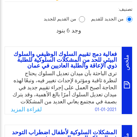
تصنيف:
من الجديد للقديم
من القديم للجديد
وجد 6 بنود
فعالية دمج تقييم السلوك الوظيفي والسلوك
ملخص
البيئي للحد من المشكلات السلوكية للطلبة
ذوي الإعاقة والطلبة العاديين في عمان
ترى الباحثة بأن ميدان تعديل السلوك يحتاج
لنظرة ثاقبة ومؤثرة لإحداث تغيير فيه، وتبعًا لهذه
الحاجة أصبح العمل على إجراء تقييم جديد في
ميدان تعديل السلوك أمرًا بالغ الأهمية، وقد يترك
بصمة في مجتمع يعاني العديد من المشكلات
السلوكية والتي تحتاج إلى تعديل وتقييم السلوك
لقراءة المزيد
01-01-2021
بأسلوب جديد يواكب ما تم الإشارة إليه من تقدم
وحداثة، وذلك من خلال الدمج بين تقييم السلوك
البيئي وتقييم السلوك الوظيفي. وعليه تحددت
المشكلات السلوكية لأطفال اضطراب التوحد
مشكلة الدراسة في معرفة فعالية دمج تقييم