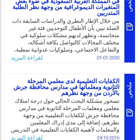
ملخص
في المملكة العربية السعودية في ضوء بعض
السلوك الوظيفي والسلوك البيئي للحد من
المتغيرات الديموغرافية من وجهة نظر الطلبة
المتدربين
المشكلات السلوكية للطلبة ذوي الإعاقة والطلبة
من خلال الإطار النظري والدراسات السابقة ذات
العاديين في مدينة عمان عاصمة المملكة الأردنية.
الصلة تبين بأن الأطفال التوحديين فئة غير
Email
Twitter
Facebook
WhatsApp
متجانسة، وتظهر لديهم مشكلات سلوكية في
مختلف المجالات كالتواصل بكافة أشكاله،
والتفاعل الاجتماعي، وسلوكيات عدوانية نمطية،
والمجالات الانفعالية والعاطفية والوجدانية. جاءت
لقراءة المزيد
01-01-2020
هذه الدراسة كمحاولة لتسليط الضوء على أبرز
المشكلات السلوكية الشائعة لدى الأطفال
التوحديين، ودراسة بعض المتغيرات الديموغرافية
الكفايات التعليمية لدى معلمي المرحلة
التي تؤثر في حدوث المشكلات السلوكية على
ملخص
الثانوية ومعلماتها في مدارس محافظة جرش
بالأردن من وجهة نظرهم
مجموعة من الأطفال التوحديين في مدينتي مكة
المكرمة وجدة من وجهة نظر الطلبة المتدربين.
تتمحور مشكلة البحث الحالي حول درجة امتلاك
معلمي ومعلمات المرحلة الثانوية في مدارس
Email
Twitter
Facebook
WhatsApp
محافظة جرش للكفايات التعليمية من وجهة
نظرهم، إضافة إلى مدى إدراك المعلمين
والمعلمات لأهمية الكفايات التعليمية في التدريس
في مرحلة يتوقف عليها مستقبل الطلبة، وعليه
لقراءة المزيد
24-10-2016