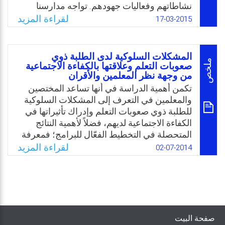
Email
Twitter
Facebook
WhatsApp
نشاطاتهم وفعاليات جهودهم. تواجه مدارسنا
بعض الأخطار ولعل من أبرزها جدية هو السلوك
لقراءة المزيد
17-03-2015
غير الملائم للدارسين، مما يضع المعلم تحت
مصادر للضغوط النفسية والمهنية والمؤذية
لصحته النفسية والعقلية، بل لتطوره المهني
المشكلات السلوكية لدى الطلبة ذوي
ومدى تحمسه لمهنته.
ملخص
صعوبات التعلم وعلاقتها بالكفاءة الاجتماعية
من وجهة نظر المعلمين والأقران
Email
Twitter
Facebook
WhatsApp
تكمن أهمية الدراسة في أنها تساعد المختصين
والمعلمين في التعرف إلى المشكلات السلوكية
للطلبة ذوي صعوبات التعلم وإدراك تأثيراتها في
الكفاءة الاجتماعية لديهم، فضلاً لأهمية النتائج
المتحصلة في التخطيط الفعّال للبرامج؛ فمعرفة
المشكلات السلوكية وعلاقتها بالكفاءة الاجتماعية
لقراءة المزيد
02-07-2014
للطلبة ذوي صعوبات التعلم من الأمور التي باتت
تشغل مخططي الدراسات ومنفذيها. وعلى وجه
التحديد تسهم هذه الدراسة في بُعدها النظري في
بحث إمكانية تضم المشكلات السلوكية وتأثيراتها
بالكفاءة الاجتماعية باعتبارها منعطف في سلوك
الطلبة ذوي صعوبات التعلم إلى القضايا التي يجب
صفحة البيت