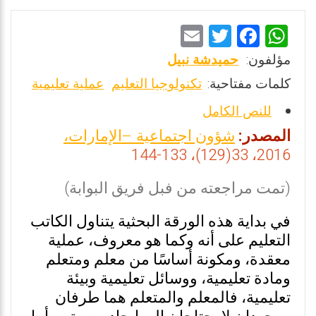
E
T
F
W
m
wi
a
h
مؤلفون:
حميدشة نبيل
ai
tt
ce
at
كلمات مفتاحية:
تكنولوجيا التعليم
عملية تعليمية
l
er
b
s
للنص الكامل
o
A
المصدر:
شؤون اجتماعية –الإمارات،
o
p
2016، 33(129)، 133-144
k
p
(تمت مراجعته من فبل فريق البوابة)
في بداية هذه الورقة البحثية يتناول الكاتب
التعليم على أنه وكما هو معروف، عملية
معقدة، ومكونة أساسًا من معلم ومتعلم
ومادة تعليمية، ووسائل تعليمية وبيئة
تعليمية، فالمعلم والمتعلم هما طرفان