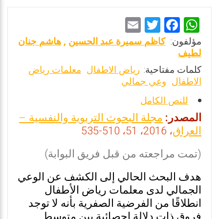
E
T
F
W
m
wi
a
h
مؤلفون:
كاظم سميرة عبد الحسين
,
هاشم جنان
ai
tt
ce
at
لطيف
l
er
b
s
كلمات مفتاحية:
رياض الاطفال
معلمات رياض
الاطفال
وعي جمالي
o
A
o
p
للنص الكامل
k
p
المصدر:
مجلة البحوث التربوية والنفسية –
العراق
، 2016، 51، 510-535
(تمت مراجعته من قبل فريق البوابة)
هدف البحث الحالي إلى الكشف عن الوعي
الجمالي لدى معلمات رياض الأطفال
انطلاقًا من الفرضية الصفرية بأنه لا توجد
فروق ذات دلالة إحصائية بين متوسط