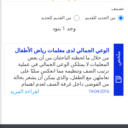
تصنيف:
من الجديد للقديم
من القديم للجديد
وجد 1 بنود
الوعي الجمالي لدى معلمات رياض الأطفال
ملخص
من خلال ما لحظته الباحثتان من أن بعض
المعلمات لا يمتلكن الوعي الجمالي في عملية
ترتيب الصف وتنظيمه مما انعكس سلبًا على
تعاملهن مع الطفل، والذي يمكن أن يشعر بحالة
من الفوضى داخل غرفة الصف لعدم اهتمام
المعلمة بالترتيب والتنسيق، ولذا ارتأت الباحثتان
لقراءة المزيد
19-04-2016
القيام بهذا البحث كمحاولة لابراز أهمية الوعي
الجمالي لمعلمة رياض الأطفال وكيف يمكن أن
توظفه في عملها، لأن ارتفاع مستوى الوعي
الجمالي لدى معلمة الروضة يسهم في تنمية
التذوق الجمالي لدى الطفل.