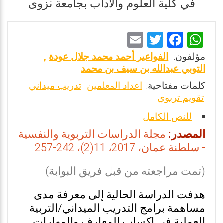
في كلية العلوم والآداب بجامعة نزوى
E
T
F
W
m
wi
a
h
مؤلفون:
الفواعير أحمد محمد جلال عودة
,
ai
tt
ce
at
التوبي عبدالله بن سيف بن محمد
l
er
b
s
كلمات مفتاحية:
اعداد المعلمين
تدريب ميداني
تقويم تربوي
o
A
o
p
للنص الكامل
k
p
المصدر:
مجلة الدراسات التربوية والنفسية
- سلطنة عمان، 2017، 11(2)، 242-257
(تمت مراجعته من قبل فريق البوابة)
هدفت الدراسة الحالية إلى معرفة مدى
مساهمة برامج التدريب الميداني/التربية
العملية في إكساب المعارف والمهارات