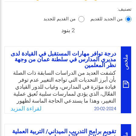
تصنيف:
من الجديد للقديم
من القديم للجديد
2 بنود
درجة توافر مهارات المستقبل في القيادة لدى
ملخص
مديري المدارس في سلطنة عمان من وجهة
نظر المعلمين
كشفت العديد من الدراسات السابقة ذات الصلة
بأن أبرز التحديات التي تواجه التغيير عدم توفر
قيادة مؤثرة في المدارس، وغياب للدور القيادي
الفعّال، الذي يؤدي لممارسات سلبية تُعيق عملية
التغيير، وهذا ما يستدعي الحاجة الماسة لظهور
قيادات تستشرف مهارات المستقبل القيادية
لقراءة المزيد
20-02-2024
قادرة على استيعاب التغييرات والتعامل مع ما
تفرضه من تحديات. وبناء على توصيات الدراسات
السابقة بإجراء المزيد من الدراسات الهادفة
تقويم برامج التدريب الميداني/ التربية العملية
للتعرف على درجة توافر مهارات استشراف