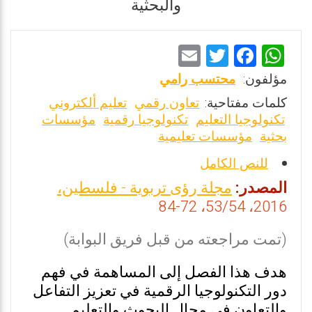
والبحثية
E
T
F
W
m
wi
a
h
مؤلفون:
محتسب رامي
ai
tt
ce
at
كلمات مفتاحية:
تعاون رقمي
تعليم ألكتروني
l
er
b
s
تكنولوجيا التعليم
تكنولوجيا رقمية
مؤسسات
بحثية
مؤسسات تعليمية
o
A
o
p
للنص الكامل
k
p
المصدر:
مجلة رؤى تربوية - فلسطين،
2016، 53/54، 72-84
(تمت مراجعته من قبل فريق البوابة)
هدف هذا الفصل إلى المساهمة في فهم
دور التكنولوجيا الرقمية في تعزيز التفاعل
والتعاون في مجال البحوث والتعليم.