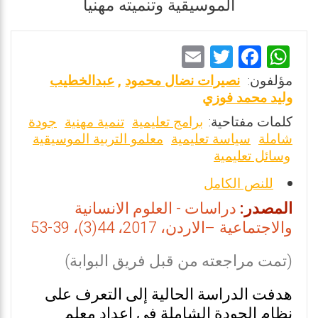
الموسيقية وتنميته مهنيا
E
T
F
W
m
wi
a
h
مؤلفون:
نصيرات نضال محمود
,
عبدالخطيب
ai
tt
ce
at
وليد محمد فوزي
l
er
b
s
كلمات مفتاحية:
برامج تعليمية
تنمية مهنية
جودة
شاملة
سياسة تعليمية
معلمو التربية الموسيقية
o
A
وسائل تعليمية
o
p
للنص الكامل
k
p
المصدر:
دراسات - العلوم الانسانية
والاجتماعية –الاردن، 2017، 44(3)، 39-53
(تمت مراجعته من قبل فريق البوابة)
هدفت الدراسة الحالية إلى التعرف على
نظام الجودة الشاملة في إعداد معلم